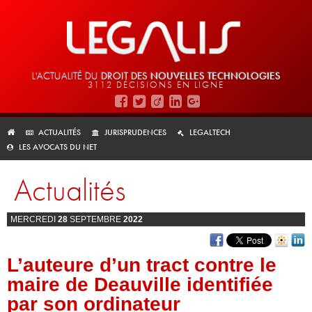
L'ACTUALITÉ DU
DROIT DES
NOUVELLES TECHNOLOGIES
3112 DÉCISIONS EN LIGNE
ACTUALITÉS
JURISPRUDENCES
LEGALTECH
LES AVOCATS DU NET
Actualités
MERCREDI
28
SEPTEMBRE
2022
L’auteure d’un tract contre le
maire de Deauville identifiée
par son ordinateur