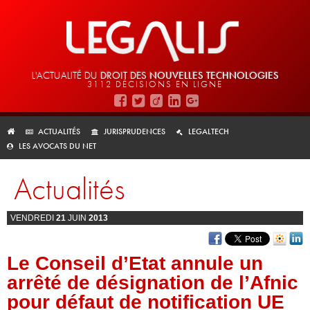
L'ACTUALITÉ DU
DROIT DES
NOUVELLES TECHNOLOGIES
3112 DÉCISIONS EN LIGNE
ACTUALITÉS
JURISPRUDENCES
LEGALTECH
LES AVOCATS DU NET
Actualités
VENDREDI
21
JUIN
2013
Le Conseil d’Etat annule un
arrêté de désignation de l’Afnic
pour défaut de notification UE