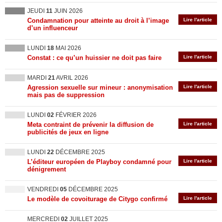
JEUDI
11
JUIN 2026
Condamnation pour atteinte au droit à l’image
Lire l'article
d’un influenceur
LUNDI
18
MAI 2026
Constat : ce qu’un huissier ne doit pas faire
Lire l'article
MARDI
21
AVRIL 2026
Agression sexuelle sur mineur : anonymisation
Lire l'article
mais pas de suppression
LUNDI
02
FÉVRIER 2026
Meta contraint de prévenir la diffusion de
Lire l'article
publicités de jeux en ligne
LUNDI
22
DÉCEMBRE 2025
L’éditeur européen de Playboy condamné pour
Lire l'article
dénigrement
VENDREDI
05
DÉCEMBRE 2025
Le modèle de covoiturage de Citygo confirmé
Lire l'article
MERCREDI
02
JUILLET 2025