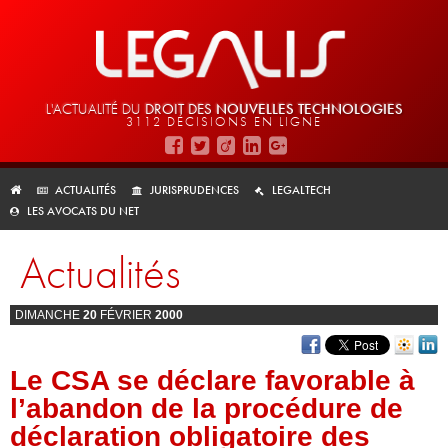
L'ACTUALITÉ DU
DROIT DES
NOUVELLES TECHNOLOGIES
3112 DÉCISIONS EN LIGNE
ACTUALITÉS
JURISPRUDENCES
LEGALTECH
LES AVOCATS DU NET
Actualités
DIMANCHE
20
FÉVRIER
2000
Le CSA se déclare favorable à
l’abandon de la procédure de
déclaration obligatoire des