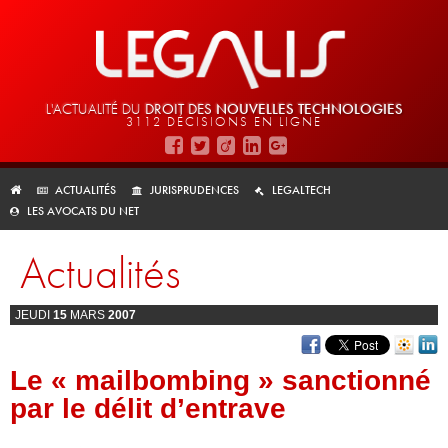
L'ACTUALITÉ DU
DROIT DES
NOUVELLES TECHNOLOGIES
3112 DÉCISIONS EN LIGNE
ACTUALITÉS
JURISPRUDENCES
LEGALTECH
LES AVOCATS DU NET
Actualités
JEUDI
15
MARS
2007
Le « mailbombing » sanctionné
par le délit d’entrave