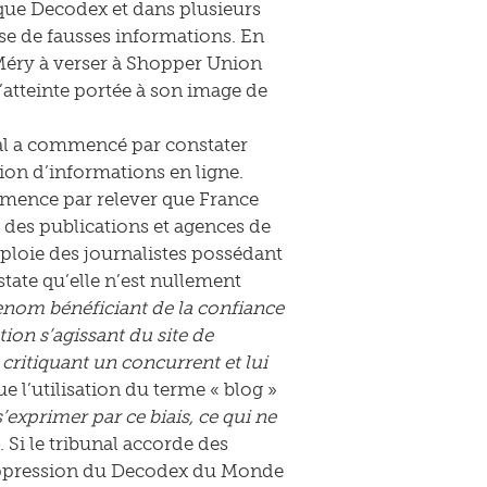
que Decodex et dans plusieurs
fuse de fausses informations. En
Méry à verser à Shopper Union
l’atteinte portée à son image de
nal a commencé par constater
sion d’informations en ligne.
mmence par relever que France
des publications et agences de
mploie des journalistes possédant
state qu’elle n’est nullement
renom bénéficiant de la confiance
ion s’agissant du site de
critiquant un concurrent et lui
ue l’utilisation du terme « blog »
’exprimer par ce biais, ce qui ne
. Si le tribunal accorde des
uppression du Decodex du Monde