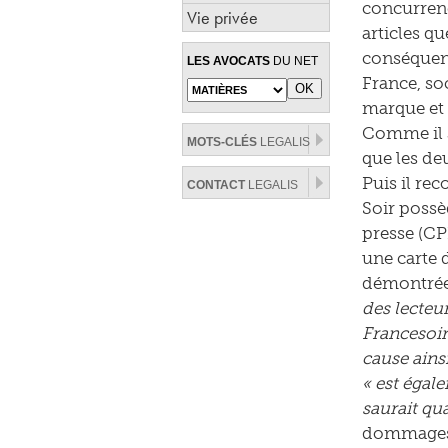
concurrenc
Vie privée
articles qu
conséquenc
LES AVOCATS
DU NET
France, soc
marque et à
Comme il s
MOTS-CLÉS
LEGALIS
que les de
Puis il re
CONTACT
LEGALIS
Soir possè
presse (CP
une carte d
démontrée.
des lecteu
Francesoir
cause ains
« est égale
saurait qu
dommages-