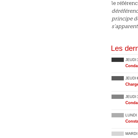
le référenc
déréférenc
principe d
s’apparente
Les dern
JEUDI
Condam
JEUDI
Charge
JEUDI
Condam
LUNDI
Consta
MARD