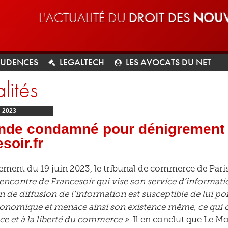
L'ACTUALITÉ DU
DROIT DES
NOUV
RUDENCES
LEGALTECH
LES AVOCATS DU NET
lités
N
2023
nde condamné pour dénigrement à
soir.fr
ement du 19 juin 2023, le tribunal de commerce de Pari
encontre de Francesoir qui vise son service d’informatio
 de diffusion de l’information est susceptible de lui por
nomique et menace ainsi son existence même, ce qui con
e et à la liberté du commerce »
. Il en conclut que Le 