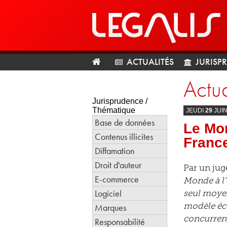
ACTUALITÉS
JURISP
Actua
Jurisprudence /
Thématique
JEUDI
29
JUI
Base de données
Le Mo
Contenus illicites
France
Diffamation
Droit d'auteur
Par un jug
E-commerce
Monde à l’
Logiciel
seul moyen
modèle éco
Marques
concurrenc
Responsabilité