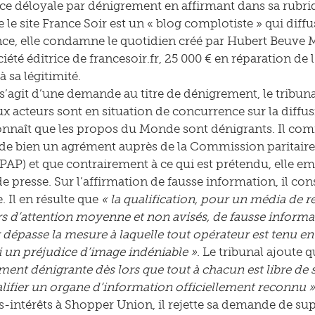
e déloyale par dénigrement en affirmant dans sa rubri
e le site France Soir est un « blog complotiste » qui dif
e, elle condamne le quotidien créé par Hubert Beuve 
iété éditrice de francesoir.fr, 25 000 € en réparation de 
 sa légitimité.
’agit d’une demande au titre de dénigrement, le tribu
ux acteurs sont en situation de concurrence sur la diffu
connaît que les propos du Monde sont dénigrants. Il co
de bien un agrément auprès de la Commission paritaire 
PAP) et que contrairement à ce qui est prétendu, elle e
e presse. Sur l’affirmation de fausse information, il con
 Il en résulte que
« la qualification, pour un média de 
rs d’attention moyenne et non avisés, de fausse informat
 dépasse la mesure à laquelle tout opérateur est tenu en 
i un préjudice d’image indéniable »
. Le tribunal ajoute q
ment dénigrante dès lors que tout à chacun est libre de s
alifier un organe d’information officiellement reconnu »
intérêts à Shopper Union, il rejette sa demande de s