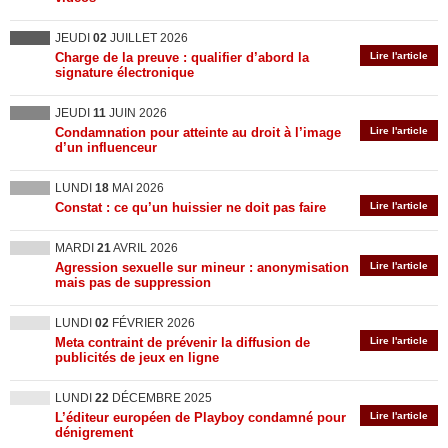
JEUDI
02
JUILLET 2026
Charge de la preuve : qualifier d’abord la
Lire l'article
signature électronique
JEUDI
11
JUIN 2026
Condamnation pour atteinte au droit à l’image
Lire l'article
d’un influenceur
LUNDI
18
MAI 2026
Constat : ce qu’un huissier ne doit pas faire
Lire l'article
MARDI
21
AVRIL 2026
Agression sexuelle sur mineur : anonymisation
Lire l'article
mais pas de suppression
LUNDI
02
FÉVRIER 2026
Meta contraint de prévenir la diffusion de
Lire l'article
publicités de jeux en ligne
LUNDI
22
DÉCEMBRE 2025
L’éditeur européen de Playboy condamné pour
Lire l'article
dénigrement