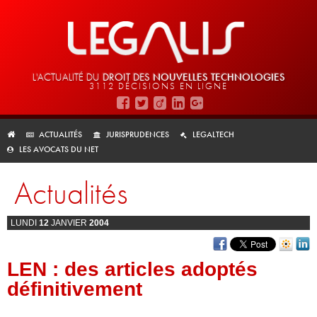
L'ACTUALITÉ DU
DROIT DES
NOUVELLES TECHNOLOGIES
3112 DÉCISIONS EN LIGNE
ACTUALITÉS
JURISPRUDENCES
LEGALTECH
LES AVOCATS DU NET
Actualités
LUNDI
12
JANVIER
2004
LEN : des articles adoptés
définitivement