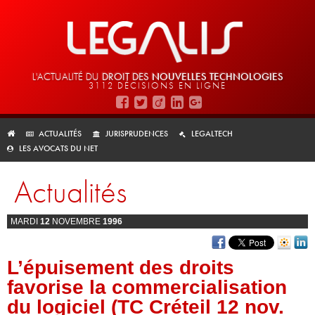
L'ACTUALITÉ DU
DROIT DES
NOUVELLES TECHNOLOGIES
3112 DÉCISIONS EN LIGNE
ACTUALITÉS
JURISPRUDENCES
LEGALTECH
LES AVOCATS DU NET
Actualités
MARDI
12
NOVEMBRE
1996
L’épuisement des droits
favorise la commercialisation
du logiciel (TC Créteil 12 nov.