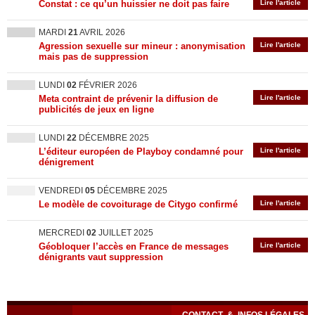
Constat : ce qu’un huissier ne doit pas faire
Lire l'article
MARDI
21
AVRIL 2026
Agression sexuelle sur mineur : anonymisation
Lire l'article
mais pas de suppression
LUNDI
02
FÉVRIER 2026
Meta contraint de prévenir la diffusion de
Lire l'article
publicités de jeux en ligne
LUNDI
22
DÉCEMBRE 2025
L’éditeur européen de Playboy condamné pour
Lire l'article
dénigrement
VENDREDI
05
DÉCEMBRE 2025
Le modèle de covoiturage de Citygo confirmé
Lire l'article
MERCREDI
02
JUILLET 2025
Géobloquer l’accès en France de messages
Lire l'article
dénigrants vaut suppression