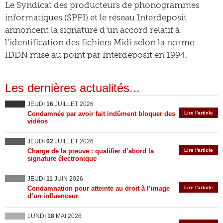
Le Syndicat des producteurs de phonogrammes
informatiques (SPPI) et le réseau Interdeposit
annoncent la signature d’un accord relatif à
l’identification des fichiers Midi selon la norme
IDDN mise au point par Interdeposit en 1994.
Les dernières actualités...
JEUDI
16
JUILLET 2026
Condamnée par avoir fait indûment bloquer des
Lire l'article
vidéos
JEUDI
02
JUILLET 2026
Charge de la preuve : qualifier d’abord la
Lire l'article
signature électronique
JEUDI
11
JUIN 2026
Condamnation pour atteinte au droit à l’image
Lire l'article
d’un influenceur
LUNDI
18
MAI 2026