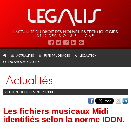
L'ACTUALITÉ DU
DROIT DES
NOUVELLES TECHNOLOGIES
3112 DÉCISIONS EN LIGNE
ACTUALITÉS
JURISPRUDENCES
LEGALTECH
LES AVOCATS DU NET
Actualités
VENDREDI
06
FÉVRIER
1998
Les fichiers musicaux Midi
identifiés selon la norme IDDN.