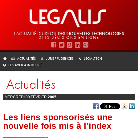
L'ACTUALITÉ DU
DROIT DES
NOUVELLES TECHNOLOGIES
3112 DÉCISIONS EN LIGNE
ACTUALITÉS
JURISPRUDENCES
LEGALTECH
LES AVOCATS DU NET
Actualités
MERCREDI
09
FÉVRIER
2005
Les liens sponsorisés une
nouvelle fois mis à l’index