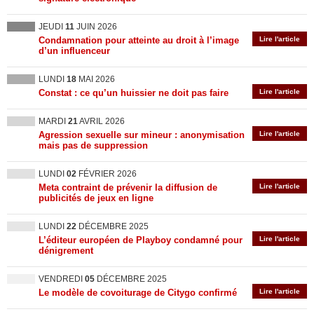
JEUDI
11
JUIN 2026
Condamnation pour atteinte au droit à l’image
Lire l'article
d’un influenceur
LUNDI
18
MAI 2026
Constat : ce qu’un huissier ne doit pas faire
Lire l'article
MARDI
21
AVRIL 2026
Agression sexuelle sur mineur : anonymisation
Lire l'article
mais pas de suppression
LUNDI
02
FÉVRIER 2026
Meta contraint de prévenir la diffusion de
Lire l'article
publicités de jeux en ligne
LUNDI
22
DÉCEMBRE 2025
L’éditeur européen de Playboy condamné pour
Lire l'article
dénigrement
VENDREDI
05
DÉCEMBRE 2025
Le modèle de covoiturage de Citygo confirmé
Lire l'article