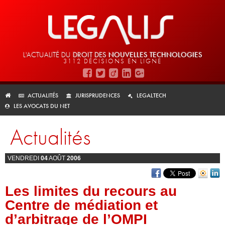
L'ACTUALITÉ DU
DROIT DES
NOUVELLES TECHNOLOGIES
3112 DÉCISIONS EN LIGNE
ACTUALITÉS
JURISPRUDENCES
LEGALTECH
LES AVOCATS DU NET
Actualités
VENDREDI
04
AOÛT
2006
Les limites du recours au
Centre de médiation et
d’arbitrage de l’OMPI