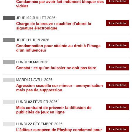
Condamnée par avoir fait indûment bloquer des
Lire l'article
vidéos
JEUDI
02
JUILLET 2026
Charge de la preuve : qualifier d’abord la
Lire l'article
signature électronique
JEUDI
11
JUIN 2026
Condamnation pour atteinte au droit à l’image
Lire l'article
d’un influenceur
LUNDI
18
MAI 2026
Constat : ce qu’un huissier ne doit pas faire
Lire l'article
MARDI
21
AVRIL 2026
Agression sexuelle sur mineur : anonymisation
Lire l'article
mais pas de suppression
LUNDI
02
FÉVRIER 2026
Meta contraint de prévenir la diffusion de
Lire l'article
publicités de jeux en ligne
LUNDI
22
DÉCEMBRE 2025
L’éditeur européen de Playboy condamné pour
Lire l'article