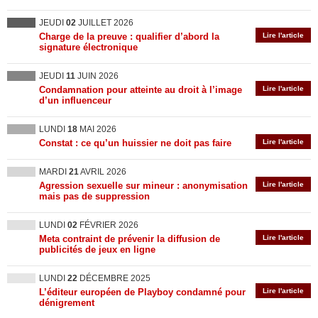
JEUDI
02
JUILLET 2026
Charge de la preuve : qualifier d’abord la
Lire l'article
signature électronique
JEUDI
11
JUIN 2026
Condamnation pour atteinte au droit à l’image
Lire l'article
d’un influenceur
LUNDI
18
MAI 2026
Constat : ce qu’un huissier ne doit pas faire
Lire l'article
MARDI
21
AVRIL 2026
Agression sexuelle sur mineur : anonymisation
Lire l'article
mais pas de suppression
LUNDI
02
FÉVRIER 2026
Meta contraint de prévenir la diffusion de
Lire l'article
publicités de jeux en ligne
LUNDI
22
DÉCEMBRE 2025
L’éditeur européen de Playboy condamné pour
Lire l'article
dénigrement