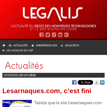
L'ACTUALITÉ DU
DROIT DES
NOUVELLES TECHNOLOGIES
3112 DÉCISIONS EN LIGNE
ACTUALITÉS
JURISPRUDENCES
LEGALTECH
LES AVOCATS DU NET
Actualités
VENDREDI
20
MAI
2016
Lesarnaques.com, c’est fini
Tandis que le site Lesarnaques.com