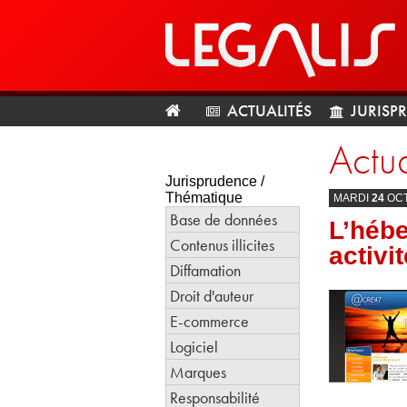
ACTUALITÉS
JURISP
Actua
Jurisprudence /
Thématique
MARDI
24
OC
Base de données
L’hébe
Contenus illicites
activi
Diffamation
Droit d'auteur
E-commerce
Logiciel
Marques
Responsabilité