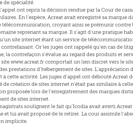
 de spécialité.
d’appel ont repris la décision rendue par la Cour de cas
milaires. En l’espèce, Acreat avait enregistré sa marque da
e télécommunication, croyant ainsi se prémunir contre l
aine reprenant sa marque. Il s’agit d’une pratique habi
u’un site internet étant un service de télécommunicatio
t contrefaisant. Or les juges ont rappelé qu’en cas de li
, la contrefaçon s’évalue au regard des produits et serv
e site www.acreat.fr comportait un lien discret vers le sit
des prestations d’hébergement de sites. L’appréciation 
t à cette activité. Les juges d’appel ont débouté Acreat 
é de création de sites internet n’était pas similaire à celle
tion proposée lors de l’enregistrement des marques distin
ent de sites internet.
magistrats soulignent le fait qu’Icodia avait averti Acre
 et lui avait proposé de le retirer. La cour assimile l’a
n implicite.