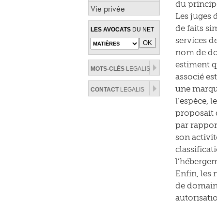
du principe
Vie privée
Les juges 
de faits si
LES AVOCATS
DU NET
services d
nom de dom
estiment q
MOTS-CLÉS
LEGALIS
associé es
une marque
CONTACT
LEGALIS
l’espèce, l
proposait 
par rappor
son activit
classifica
l’hébergem
Enfin, les 
de domaine
autorisatio