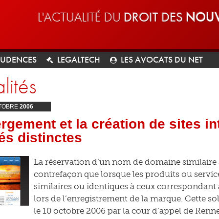
L'ACTUALITÉ DU
DROIT DES
NOUV
RUDENCES
LEGALTECH
LES AVOCATS DU NET
lités
TOBRE
2006
rgement et la création de sites in
tés distinctes
La réservation d’un nom de domaine similaire 
contrefaçon que lorsque les produits ou service
similaires ou identiques à ceux correspondant 
lors de l’enregistrement de la marque. Cette so
le 10 octobre 2006 par la cour d’appel de Rennes