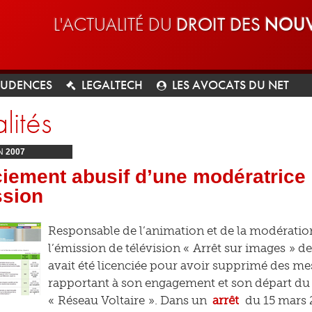
L'ACTUALITÉ DU
DROIT DES
NOUV
RUDENCES
LEGALTECH
LES AVOCATS DU NET
lités
N
2007
iement abusif d’une modératrice
ssion
Responsable de l’animation et de la modérati
l’émission de télévision « Arrêt sur images » d
avait été licenciée pour avoir supprimé des me
rapportant à son engagement et son départ du
« Réseau Voltaire ». Dans un
arrêt
du 15 mars 2