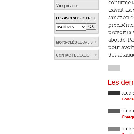
confirmé l
Vie privée
travail. L
sanction di
LES AVOCATS
DU NET
précisémen
prévoit la
abordé. Pa
MOTS-CLÉS
LEGALIS
pour avoir
des attaqu
CONTACT
LEGALIS
Les dern
JEUDI
Condam
JEUDI
Charge
JEUDI