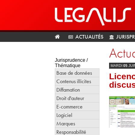
ACTUALITÉS
JURISP
Actua
Jurisprudence /
Thématique
MARDI
05
JUI
Base de données
Licenc
Contenus illicites
discu
Diffamation
Droit d'auteur
E-commerce
Logiciel
Marques
Responsabilité