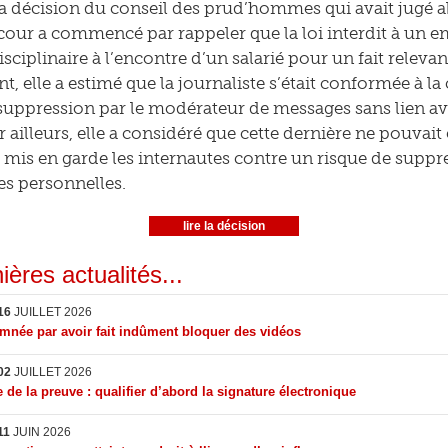
a décision du conseil des prud’hommes qui avait jugé a
a cour a commencé par rappeler que la loi interdit à un
sciplinaire à l’encontre d’un salarié pour un fait relevan
t, elle a estimé que la journaliste s’était conformée à l
 suppression par le modérateur de messages sans lien a
r ailleurs, elle a considéré que cette dernière ne pouvai
 mis en garde les internautes contre un risque de supp
es personnelles.
lire la décision
ières actualités...
16
JUILLET 2026
née par avoir fait indûment bloquer des vidéos
02
JUILLET 2026
 de la preuve : qualifier d’abord la signature électronique
11
JUIN 2026