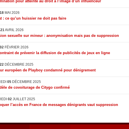
nation pour atteinte au droit à l’image d’un influenceur
18
MAI 2026
t : ce qu’un huissier ne doit pas faire
I
21
AVRIL 2026
ion sexuelle sur mineur : anonymisation mais pas de suppression
02
FÉVRIER 2026
ontraint de prévenir la diffusion de publicités de jeux en ligne
22
DÉCEMBRE 2025
eur européen de Playboy condamné pour dénigrement
REDI
05
DÉCEMBRE 2025
èle de covoiturage de Citygo confirmé
REDI
02
JUILLET 2025
quer l’accès en France de messages dénigrants vaut suppression