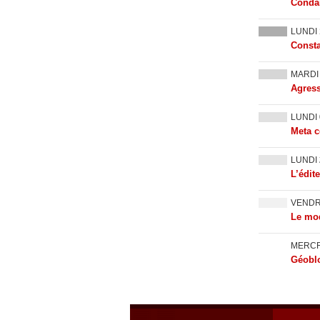
Condam
LUNDI
Consta
MARD
Agress
LUNDI
Meta c
LUNDI
L’édit
VEND
Le mod
MERC
Géoblo