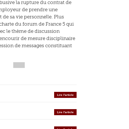
busive la rupture du contrat de
 employeur de prendre une
t de sa vie personnelle. Plus
a charte du forum de France 5 qui
vec le thème de discussion
t encourir de mesure disciplinaire
ression de messages constituant
Lire l'article
Lire l'article