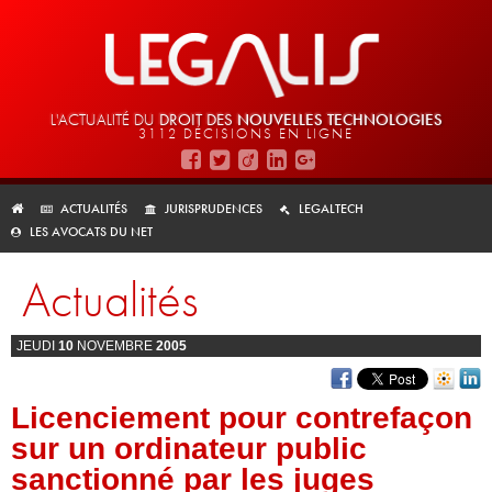
L'ACTUALITÉ DU
DROIT DES
NOUVELLES TECHNOLOGIES
3112 DÉCISIONS EN LIGNE
ACTUALITÉS
JURISPRUDENCES
LEGALTECH
LES AVOCATS DU NET
Actualités
JEUDI
10
NOVEMBRE
2005
Licenciement pour contrefaçon
sur un ordinateur public
sanctionné par les juges