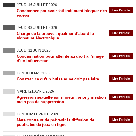
JEUDI
16
JUILLET 2026
Condamnée par avoir fait indûment bloquer des
Lire l'article
vidéos
JEUDI
02
JUILLET 2026
Charge de la preuve : qualifier d’abord la
Lire l'article
signature électronique
JEUDI
11
JUIN 2026
Condamnation pour atteinte au droit à l’image
Lire l'article
d’un influenceur
LUNDI
18
MAI 2026
Constat : ce qu’un huissier ne doit pas faire
Lire l'article
MARDI
21
AVRIL 2026
Agression sexuelle sur mineur : anonymisation
Lire l'article
mais pas de suppression
LUNDI
02
FÉVRIER 2026
Meta contraint de prévenir la diffusion de
Lire l'article
publicités de jeux en ligne