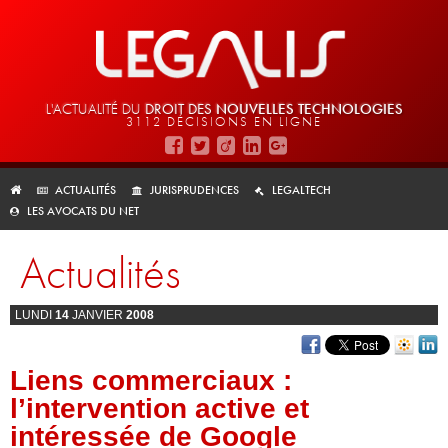
L'ACTUALITÉ DU
DROIT DES
NOUVELLES TECHNOLOGIES
3112 DÉCISIONS EN LIGNE
ACTUALITÉS
JURISPRUDENCES
LEGALTECH
LES AVOCATS DU NET
Actualités
LUNDI
14
JANVIER
2008
Liens commerciaux :
l’intervention active et
intéressée de Google