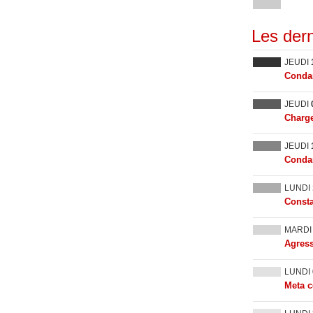
Les dern
JEUDI
Condam
JEUDI
Charge
JEUDI
Condam
LUNDI
Consta
MARD
Agress
LUNDI
Meta c