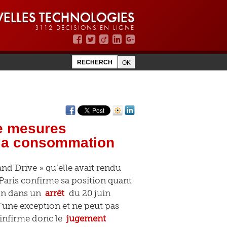
ELLES TECHNOLOGIES
3112 DÉCISIONS EN LIGNE
de mesures
e la consommation
nd Drive » qu’elle avait rendu
 Paris confirme sa position quant
ion dans un
arrêt
du 20 juin
u’une exception et ne peut pas
e infirme donc le
jugement