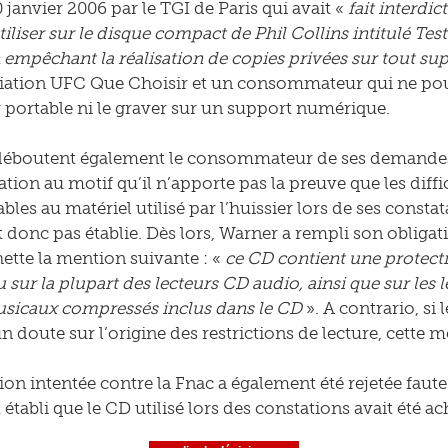
 janvier 2006 par le TGI de Paris qui avait «
fait interdi
tiliser sur le disque compact de Phil Collins intitulé Te
 empêchant la réalisation de copies privées sur tout su
ciation UFC Que Choisir et un consommateur qui ne pouva
 portable ni le graver sur un support numérique.
déboutent également le consommateur de ses demandes f
on au motif qu’il n’apporte pas la preuve que les diffic
les au matériel utilisé par l’huissier lors de ses constat
t donc pas établie. Dès lors, Warner a rempli son obliga
hette la mention suivante : «
ce CD contient une protecti
lu sur la plupart des lecteurs CD audio, ainsi que sur le
usicaux compressés inclus dans le CD
». A contrario, si 
n doute sur l’origine des restrictions de lecture, cette m
tion intentée contre la Fnac a également été rejetée faute 
 établi que le CD utilisé lors des constations avait été 