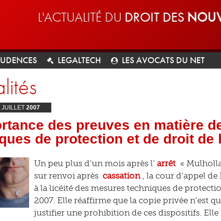
L'ACTUALITÉ DU
DROIT DES
NOUV
RUDENCES
LEGALTECH
LES AVOCATS DU NET
lités
JUILLET
2007
ortance des preuves en matière 
ques de protection et de droit d
Un peu plus d’un mois après l’
arrêt
« Mulholla
sur renvoi après
cassation
, la cour d’appel de
à la licéité des mesures techniques de protect
2007. Elle réaffirme que la copie privée n’est q
justifier une prohibition de ces dispositifs. Ell