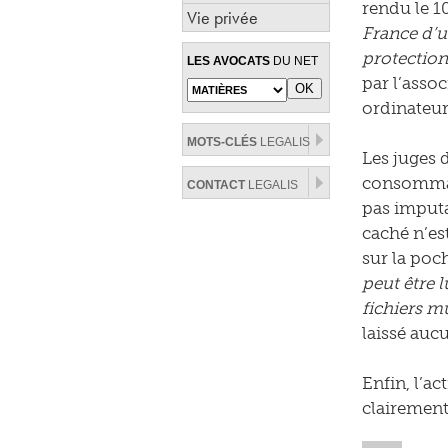
rendu le 10
Vie privée
France d’u
protection
LES AVOCATS
DU NET
par l’asso
ordinateur
MOTS-CLÉS
LEGALIS
Les juges 
consommati
CONTACT
LEGALIS
pas imputab
caché n’es
sur la poc
peut être 
fichiers m
laissé aucu
Enfin, l’ac
clairement