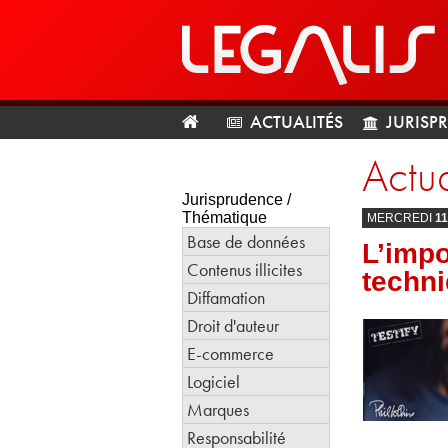
ACTUALITÉS
JURISP
Actua
Jurisprudence /
Thématique
MERCREDI
11
Base de données
L’imp
Contenus illicites
techni
Diffamation
Droit d'auteur
E-commerce
Logiciel
Marques
Responsabilité