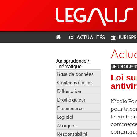
ACTUALITÉS
JURISP
Actua
Jurisprudence /
Thématique
JEUDI
16
JAN
Base de données
Loi su
Contenus illicites
antivi
Diffamation
Droit d'auteur
Nicole Font
E-commerce
pour la co
Logiciel
le contenu
commerce é
Marques
communicat
Responsabilité