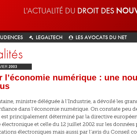
L'ACTUALITÉ DU
DROIT DES
NOUV
RUDENCES
LEGALTECH
LES AVOCATS DU NET
lités
VIER
2003
r l’économie numérique : une nou
rus
aine, ministre déléguée à l’Industrie, a dévoilé les gran
nfiance dans l’économie numérique. On constate peu d
 est principalement déterminé par la directive européen
lectronique et celle du 12 juillet 2002 sur les données 
ions électroniques mais aussi par l’avis du Conseil co