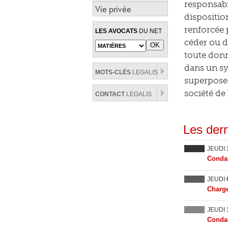
responsabi
Vie privée
disposition
renforcée p
LES AVOCATS
DU NET
céder ou 
toute don
dans un sy
MOTS-CLÉS
LEGALIS
superposera
société de
CONTACT
LEGALIS
Les dern
JEUDI
Condam
JEUDI
Charge
JEUDI
Condam