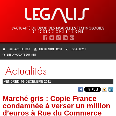
L'ACTUALITÉ DU
DROIT DES
NOUVELLES TECHNOLOGIES
3112 DÉCISIONS EN LIGNE
ACTUALITÉS
JURISPRUDENCES
LEGALTECH
LES AVOCATS DU NET
Actualités
VENDREDI
09
DÉCEMBRE
2011
Marché gris : Copie France
condamnée à verser un million
d’euros à Rue du Commerce