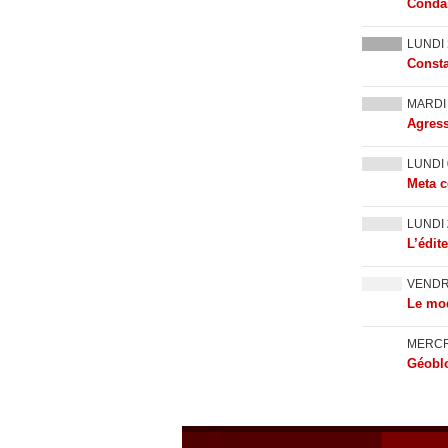
Condam
LUNDI
Consta
MARD
Agress
LUNDI
Meta c
LUNDI
L’édit
VEND
Le mod
MERC
Géoblo