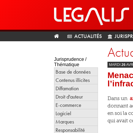
ACTUALITÉS
JURISP
Actua
Jurisprudence /
Thématique
MARDI
26
AVR
Base de données
Menace
Contenus illicites
l’infra
Diffamation
Droit d'auteur
Dans un
a
E-commerce
donnant ac
Logiciel
en soi la 
qui avait 
Marques
Responsabilité