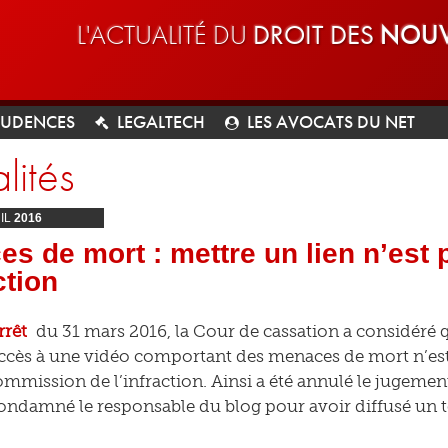
L'ACTUALITÉ DU
DROIT DES
NOUV
RUDENCES
LEGALTECH
LES AVOCATS DU NET
lités
IL
2016
s de mort : mettre un lien n’est
ction
rrêt
du 31 mars 2016, la Cour de cassation a considéré qu
cès à une vidéo comportant des menaces de mort n’est 
commission de l’infraction. Ainsi a été annulé le jugement
condamné le responsable du blog pour avoir diffusé un te