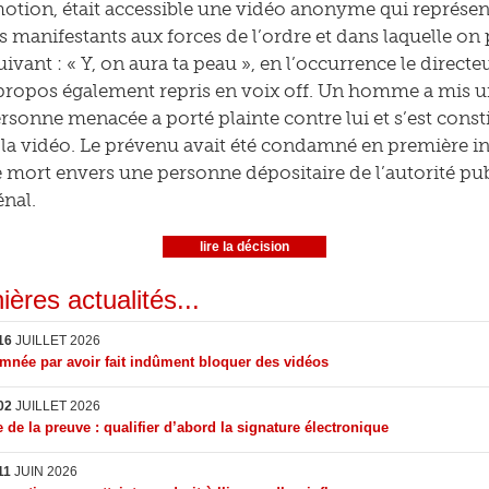
otion, était accessible une vidéo anonyme qui représe
 manifestants aux forces de l’ordre et dans laquelle on p
ivant : « Y, on aura ta peau », en l’occurrence le direct
propos également repris en voix off. Un homme a mis un 
rsonne menacée a porté plainte contre lui et s’est consti
la vidéo. Le prévenu avait été condamné en première i
mort envers une personne dépositaire de l’autorité publi
nal.
lire la décision
ières actualités...
16
JUILLET 2026
née par avoir fait indûment bloquer des vidéos
02
JUILLET 2026
 de la preuve : qualifier d’abord la signature électronique
11
JUIN 2026