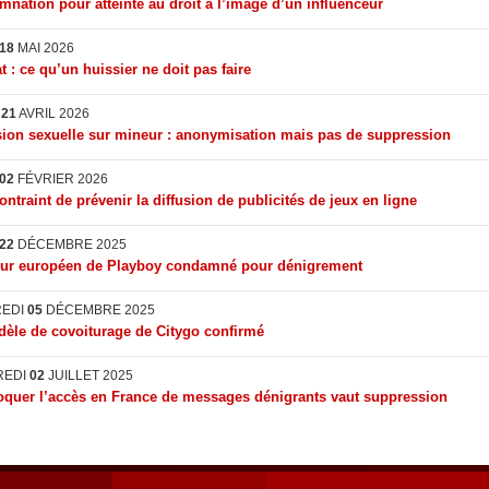
nation pour atteinte au droit à l’image d’un influenceur
18
MAI 2026
t : ce qu’un huissier ne doit pas faire
I
21
AVRIL 2026
ion sexuelle sur mineur : anonymisation mais pas de suppression
02
FÉVRIER 2026
ontraint de prévenir la diffusion de publicités de jeux en ligne
22
DÉCEMBRE 2025
eur européen de Playboy condamné pour dénigrement
REDI
05
DÉCEMBRE 2025
èle de covoiturage de Citygo confirmé
REDI
02
JUILLET 2025
quer l’accès en France de messages dénigrants vaut suppression