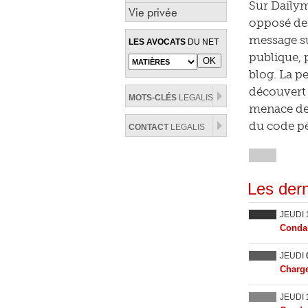
Sur Dailym
Vie privée
opposé des
message su
LES AVOCATS
DU NET
publique, 
blog. La pe
découvert 
MOTS-CLÉS
LEGALIS
menace de 
du code pé
CONTACT
LEGALIS
Les dern
JEUDI
Condam
JEUDI
Charge
JEUDI