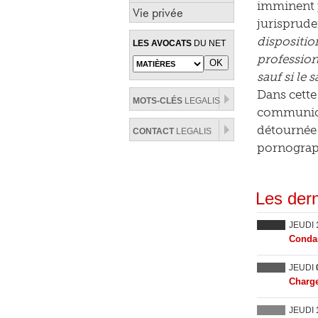
imminent po
Vie privée
jurisprude
dispositio
LES AVOCATS
DU NET
professionn
sauf si le 
Dans cette
MOTS-CLÉS
LEGALIS
communicat
détournée 
CONTACT
LEGALIS
pornograph
Les dern
JEUDI
Condam
JEUDI
Charge
JEUDI