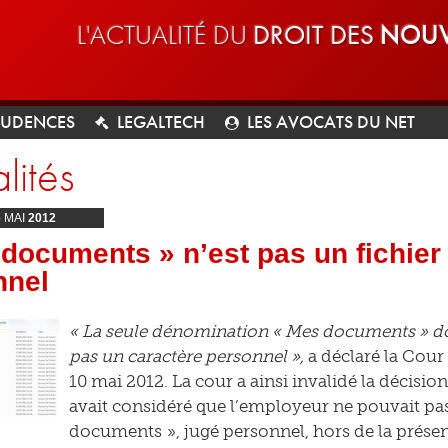
L'ACTUALITÉ DU
DROIT DES
NOUV
RUDENCES
LEGALTECH
LES AVOCATS DU NET
lités
6
MAI
2012
documents » n’est pas un fichier
nnel
« La seule dénomination « Mes documents » don
pas un caractère personnel »,
a déclaré la Cour
10 mai 2012. La cour a ainsi invalidé la décisio
avait considéré que l’employeur ne pouvait pas
documents », jugé personnel, hors de la présen