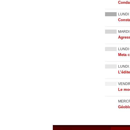
Condam
LUNDI
Consta
MARD
Agress
LUNDI
Meta c
LUNDI
L’édit
VEND
Le mod
MERC
Géoblo