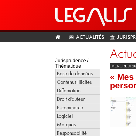
ACTUALITÉS
JURISP
Actua
Jurisprudence /
Thématique
MERCREDI
1
Base de données
« Mes 
Contenus illicites
perso
Diffamation
Droit d'auteur
E-commerce
Logiciel
Marques
Responsabilité