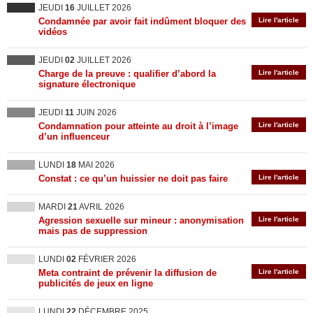
JEUDI
16
JUILLET 2026
Condamnée par avoir fait indûment bloquer des
Lire l'article
vidéos
JEUDI
02
JUILLET 2026
Charge de la preuve : qualifier d’abord la
Lire l'article
signature électronique
JEUDI
11
JUIN 2026
Condamnation pour atteinte au droit à l’image
Lire l'article
d’un influenceur
LUNDI
18
MAI 2026
Constat : ce qu’un huissier ne doit pas faire
Lire l'article
MARDI
21
AVRIL 2026
Agression sexuelle sur mineur : anonymisation
Lire l'article
mais pas de suppression
LUNDI
02
FÉVRIER 2026
Meta contraint de prévenir la diffusion de
Lire l'article
publicités de jeux en ligne
LUNDI
22
DÉCEMBRE 2025