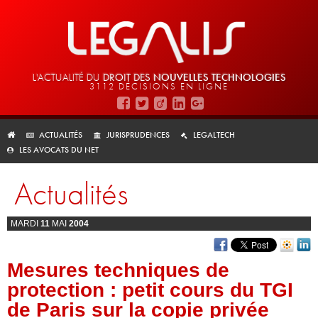
L'ACTUALITÉ DU
DROIT DES
NOUVELLES TECHNOLOGIES
3112 DÉCISIONS EN LIGNE
ACTUALITÉS
JURISPRUDENCES
LEGALTECH
LES AVOCATS DU NET
Actualités
MARDI
11
MAI
2004
Mesures techniques de
protection : petit cours du TGI
de Paris sur la copie privée