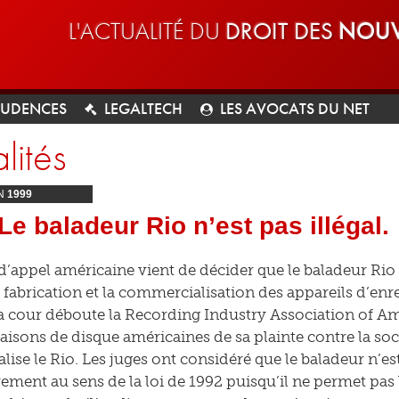
L'ACTUALITÉ DU
DROIT DES
NOUV
RUDENCES
LEGALTECH
LES AVOCATS DU NET
lités
N
1999
Le baladeur Rio n’est pas illégal.
’appel américaine vient de décider que le baladeur Rio ne
la fabrication et la commercialisation des appareils d’en
la cour déboute la Recording Industry Association of Ame
isons de disque américaines de sa plainte contre la so
ise le Rio. Les juges ont considéré que le baladeur n’es
ement au sens de la loi de 1992 puisqu’il ne permet pas l