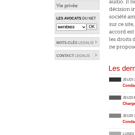
audio. Il n
Vie privée
décision i
société am
LES AVOCATS
DU NET
sur ce sit
accord est
les droits
MOTS-CLÉS
LEGALIS
ne propose
CONTACT
LEGALIS
Les dern
JEUDI
Condam
JEUDI
Charge
JEUDI
Condam
LUNDI