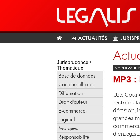
ACTUALITÉS
JURISP
Actua
Jurisprudence /
Thématique
MARDI
22
JUI
Base de données
MP3 : 
Contenus illicites
Diffamation
Une Cour d
Droit d'auteur
restreint 
E-commerce
décision, 
grandes ma
Logiciel
commercial
Marques
d’enregistr
Responsabilité