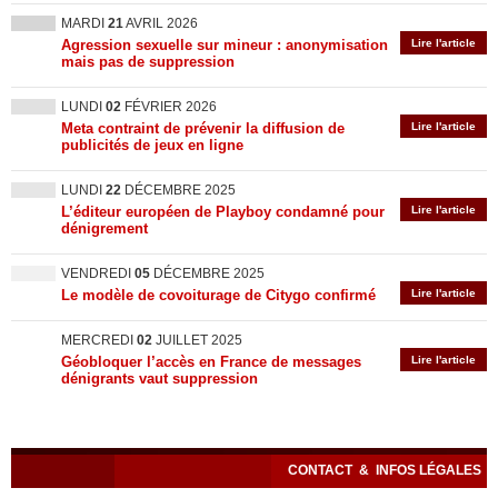
MARDI
21
AVRIL 2026
Agression sexuelle sur mineur : anonymisation
Lire l'article
mais pas de suppression
LUNDI
02
FÉVRIER 2026
Meta contraint de prévenir la diffusion de
Lire l'article
publicités de jeux en ligne
LUNDI
22
DÉCEMBRE 2025
L’éditeur européen de Playboy condamné pour
Lire l'article
dénigrement
VENDREDI
05
DÉCEMBRE 2025
Le modèle de covoiturage de Citygo confirmé
Lire l'article
MERCREDI
02
JUILLET 2025
Géobloquer l’accès en France de messages
Lire l'article
dénigrants vaut suppression
CONTACT
&
INFOS LÉGALES