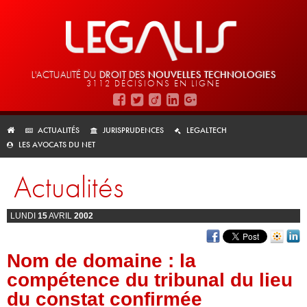
L'ACTUALITÉ DU
DROIT DES
NOUVELLES TECHNOLOGIES
3112 DÉCISIONS EN LIGNE
ACTUALITÉS
JURISPRUDENCES
LEGALTECH
LES AVOCATS DU NET
Actualités
LUNDI
15
AVRIL
2002
Nom de domaine : la
compétence du tribunal du lieu
du constat confirmée