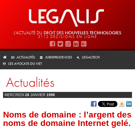
L'ACTUALITÉ DU
DROIT DES
NOUVELLES TECHNOLOGIES
3112 DÉCISIONS EN LIGNE
ACTUALITÉS
JURISPRUDENCES
LEGALTECH
LES AVOCATS DU NET
Actualités
MERCREDI
28
JANVIER
1998
Noms de domaine : l’argent des
noms de domaine Internet gelé.