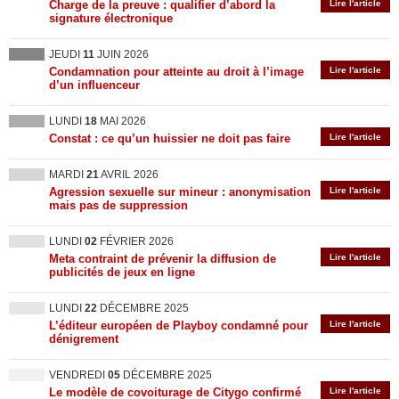
Charge de la preuve : qualifier d’abord la
Lire l'article
signature électronique
JEUDI
11
JUIN 2026
Condamnation pour atteinte au droit à l’image
Lire l'article
d’un influenceur
LUNDI
18
MAI 2026
Constat : ce qu’un huissier ne doit pas faire
Lire l'article
MARDI
21
AVRIL 2026
Agression sexuelle sur mineur : anonymisation
Lire l'article
mais pas de suppression
LUNDI
02
FÉVRIER 2026
Meta contraint de prévenir la diffusion de
Lire l'article
publicités de jeux en ligne
LUNDI
22
DÉCEMBRE 2025
L’éditeur européen de Playboy condamné pour
Lire l'article
dénigrement
VENDREDI
05
DÉCEMBRE 2025
Le modèle de covoiturage de Citygo confirmé
Lire l'article