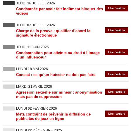
JEUDI
16
JUILLET 2026
Condamnée par avoir fait indûment bloquer des
Lire l'article
vidéos
JEUDI
02
JUILLET 2026
Charge de la preuve : qualifier d’abord la
Lire l'article
signature électronique
JEUDI
11
JUIN 2026
Condamnation pour atteinte au droit à l’image
Lire l'article
d’un influenceur
LUNDI
18
MAI 2026
Constat : ce qu’un huissier ne doit pas faire
Lire l'article
MARDI
21
AVRIL 2026
Agression sexuelle sur mineur : anonymisation
Lire l'article
mais pas de suppression
LUNDI
02
FÉVRIER 2026
Meta contraint de prévenir la diffusion de
Lire l'article
publicités de jeux en ligne
LUNDI
22
DÉCEMBRE 2025