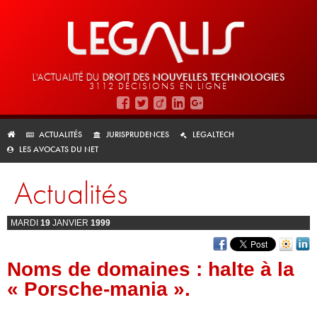
L'ACTUALITÉ DU
DROIT DES
NOUVELLES TECHNOLOGIES
3112 DÉCISIONS EN LIGNE
ACTUALITÉS
JURISPRUDENCES
LEGALTECH
LES AVOCATS DU NET
Actualités
MARDI
19
JANVIER
1999
Noms de domaines : halte à la
« Porsche-mania ».