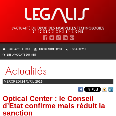
L'ACTUALITÉ DU
DROIT DES
NOUVELLES TECHNOLOGIES
3112 DÉCISIONS EN LIGNE
ACTUALITÉS
JURISPRUDENCES
LEGALTECH
LES AVOCATS DU NET
Actualités
MERCREDI
24
AVRIL
2019
Optical Center : le Conseil
d’Etat confirme mais réduit la
sanction