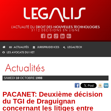
L'ACTUALITÉ DU
DROIT DES
NOUVELLES TECHNOLOGIES
3112 DÉCISIONS EN LIGNE
ACTUALITÉS
JURISPRUDENCES
LEGALTECH
LES AVOCATS DU NET
Actualités
SAMEDI
10
OCTOBRE
1998
PACANET: Deuxième décision
du TGI de Draguignan
concernant les litiges entre