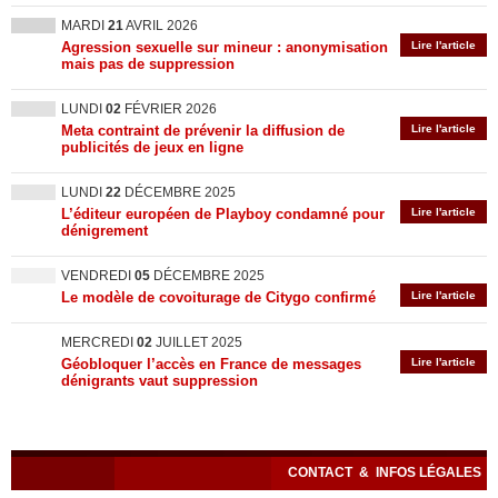
MARDI
21
AVRIL 2026
Agression sexuelle sur mineur : anonymisation
Lire l'article
mais pas de suppression
LUNDI
02
FÉVRIER 2026
Meta contraint de prévenir la diffusion de
Lire l'article
publicités de jeux en ligne
LUNDI
22
DÉCEMBRE 2025
L’éditeur européen de Playboy condamné pour
Lire l'article
dénigrement
VENDREDI
05
DÉCEMBRE 2025
Le modèle de covoiturage de Citygo confirmé
Lire l'article
MERCREDI
02
JUILLET 2025
Géobloquer l’accès en France de messages
Lire l'article
dénigrants vaut suppression
CONTACT
&
INFOS LÉGALES