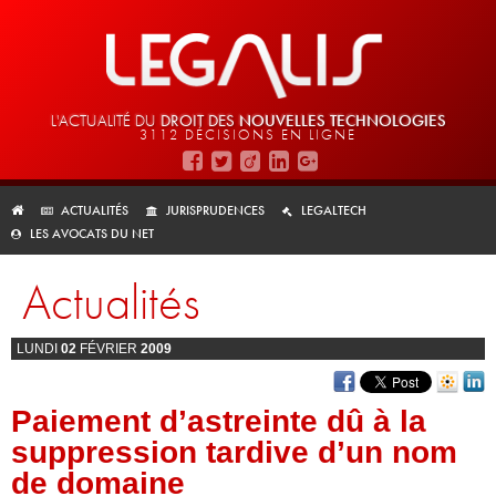
L'ACTUALITÉ DU
DROIT DES
NOUVELLES TECHNOLOGIES
3112 DÉCISIONS EN LIGNE
ACTUALITÉS
JURISPRUDENCES
LEGALTECH
LES AVOCATS DU NET
Actualités
LUNDI
02
FÉVRIER
2009
Paiement d’astreinte dû à la
suppression tardive d’un nom
de domaine