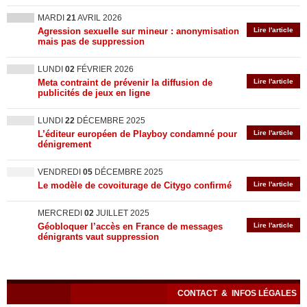
MARDI
21
AVRIL 2026
Agression sexuelle sur mineur : anonymisation
Lire l'article
mais pas de suppression
LUNDI
02
FÉVRIER 2026
Meta contraint de prévenir la diffusion de
Lire l'article
publicités de jeux en ligne
LUNDI
22
DÉCEMBRE 2025
L’éditeur européen de Playboy condamné pour
Lire l'article
dénigrement
VENDREDI
05
DÉCEMBRE 2025
Le modèle de covoiturage de Citygo confirmé
Lire l'article
MERCREDI
02
JUILLET 2025
Géobloquer l’accès en France de messages
Lire l'article
dénigrants vaut suppression
CONTACT
&
INFOS LÉGALES