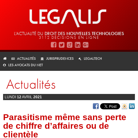
L'ACTUALITÉ DU
DROIT DES
NOUVELLES TECHNOLOGIES
3112 DÉCISIONS EN LIGNE
ACTUALITÉS
JURISPRUDENCES
LEGALTECH
LES AVOCATS DU NET
Actualités
LUNDI
12
AVRIL
2021
Parasitisme même sans perte
de chiffre d’affaires ou de
clientèle