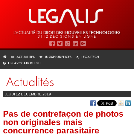
L'ACTUALITÉ DU
DROIT DES
NOUVELLES TECHNOLOGIES
3112 DÉCISIONS EN LIGNE
ACTUALITÉS
JURISPRUDENCES
LEGALTECH
LES AVOCATS DU NET
Actualités
JEUDI
12
DÉCEMBRE
2019
Pas de contrefaçon de photos
non originales mais
concurrence parasitaire