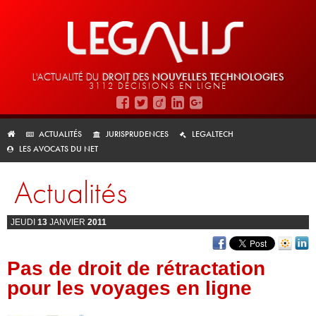
L'ACTUALITÉ DU
DROIT DES
NOUVELLES TECHNOLOGIES
3112 DÉCISIONS EN LIGNE
ACTUALITÉS
JURISPRUDENCES
LEGALTECH
LES AVOCATS DU NET
Actualités
JEUDI
13
JANVIER
2011
Pas de droit de rétractation
pour les voyages en ligne