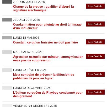
JEUDI
02
JUILLET 2026
Charge de la preuve : qualifier d’abord la
Lire l'article
signature électronique
JEUDI
11
JUIN 2026
Condamnation pour atteinte au droit à l’image
Lire l'article
d’un influenceur
LUNDI
18
MAI 2026
Constat : ce qu’un huissier ne doit pas faire
Lire l'article
MARDI
21
AVRIL 2026
Agression sexuelle sur mineur : anonymisation
Lire l'article
mais pas de suppression
LUNDI
02
FÉVRIER 2026
Meta contraint de prévenir la diffusion de
Lire l'article
publicités de jeux en ligne
LUNDI
22
DÉCEMBRE 2025
L’éditeur européen de Playboy condamné pour
Lire l'article
dénigrement
VENDREDI
05
DÉCEMBRE 2025