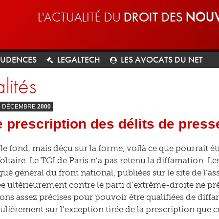
L'ACTUALITÉ DU
DROIT DES
NOUV
RUDENCES
LEGALTECH
LES AVOCATS DU NET
lités
6
DÉCEMBRE
2000
 prescription des délits de presse
le fond, mais déçu sur la forme, voilà ce que pourrait êt
oltaire. Le TGI de Paris n’a pas retenu la diffamation. Le
ué général du front national, publiées sur le site de l’ass
e ultérieurement contre le parti d’extrême-droite ne pr
ons assez précises pour pouvoir être qualifiées de diffam
culièrement sur l’exception tirée de la prescription que c