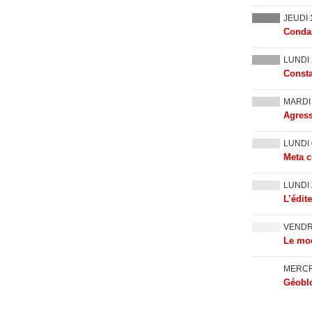
JEUDI
Condam
LUNDI
Consta
MARD
Agress
LUNDI
Meta c
LUNDI
L’édit
VEND
Le mod
MERC
Géoblo