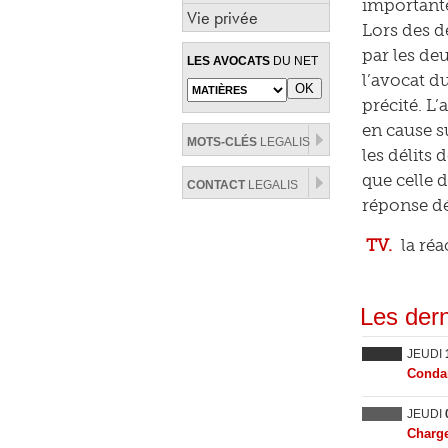
important
Vie privée
Lors des dé
par les deu
LES AVOCATS
DU NET
l’avocat du
précité. L
en cause s
MOTS-CLÉS
LEGALIS
les délits
que celle d
CONTACT
LEGALIS
réponse dé
TV.
la réa
Les dern
JEUDI
Condam
JEUDI
Charge