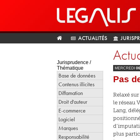
ACTUALITÉS
JURISP
Actua
Jurisprudence /
Thématique
MERCREDI
0
Base de données
Pas de
Contenus illicites
Diffamation
Relaxé sur 
Droit d'auteur
le réseau V
E-commerce
Lang, délég
positionné
Logiciel
d’imputati
Marques
plus parti
Responsabilité