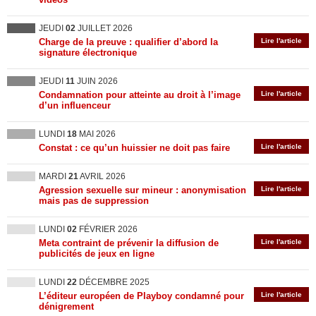
JEUDI
02
JUILLET 2026
Charge de la preuve : qualifier d’abord la
Lire l'article
signature électronique
JEUDI
11
JUIN 2026
Condamnation pour atteinte au droit à l’image
Lire l'article
d’un influenceur
LUNDI
18
MAI 2026
Constat : ce qu’un huissier ne doit pas faire
Lire l'article
MARDI
21
AVRIL 2026
Agression sexuelle sur mineur : anonymisation
Lire l'article
mais pas de suppression
LUNDI
02
FÉVRIER 2026
Meta contraint de prévenir la diffusion de
Lire l'article
publicités de jeux en ligne
LUNDI
22
DÉCEMBRE 2025
L’éditeur européen de Playboy condamné pour
Lire l'article
dénigrement