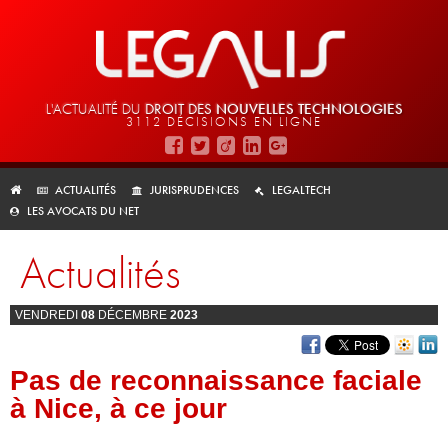
L'ACTUALITÉ DU
DROIT DES
NOUVELLES TECHNOLOGIES
3112 DÉCISIONS EN LIGNE
ACTUALITÉS
JURISPRUDENCES
LEGALTECH
LES AVOCATS DU NET
Actualités
VENDREDI
08
DÉCEMBRE
2023
Pas de reconnaissance faciale
à Nice, à ce jour