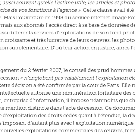
, aussi souvent qu’elle l’estime utile, les articles et ph
rcice de vos fonctions à l’agence »
. Cette clause avait ét
 Mais l’ouverture en 1998 du service internet Image F
rmais aux abonnés l’accès direct à sa base de données d
ssi différents services d’exploitations de son fond pho
on croissante et très lucrative de leurs oeuvres, les ph
on supplémentaire. D’où leur action en justice, après l
gement du 2 février 2007, le conseil des prud’hommes d
 cession
« n’englobent pas valablement l’exploitation él
ette décision a été confirmée par la cour de Paris. Elle r
intellectuelle autorise une rémunération forfaitaire des
 entreprise d’information, il impose néanmoins que ch
une mention distincte dans l’acte de cession. Ce document
d’exploitation des droits cédés quant à l’étendue, la dest
s’imposent d’autant plus avec l’exploitation numérique d
nouvelles exploitations commerciales des œuvres, bien