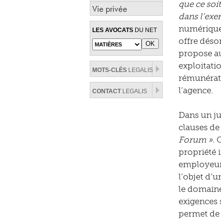
que ce soit
Vie privée
dans l’exe
numérique.
LES AVOCATS
DU NET
offre déso
propose au
exploitati
MOTS-CLÉS
LEGALIS
rémunérati
l’agence.
CONTACT
LEGALIS
Dans un ju
clauses de
Forum ».
C
propriété 
employeur,
l’objet d’
le domaine 
exigences 
permet de 