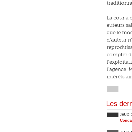
traditionne
La cour a 
auteurs sa
que le mod
d’auteur n
reproduisa
compter de
l’exploita
l’agence. 
intérêts ai
Les dern
JEUDI
Condam