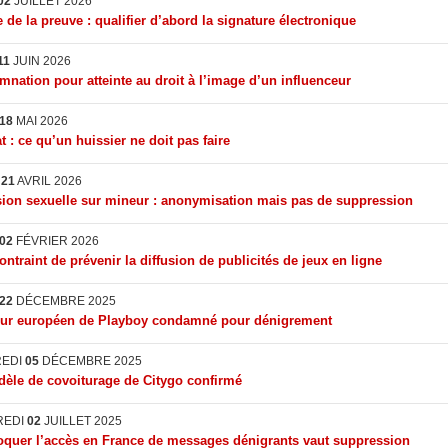
02
JUILLET 2026
 de la preuve : qualifier d’abord la signature électronique
11
JUIN 2026
nation pour atteinte au droit à l’image d’un influenceur
18
MAI 2026
t : ce qu’un huissier ne doit pas faire
I
21
AVRIL 2026
ion sexuelle sur mineur : anonymisation mais pas de suppression
02
FÉVRIER 2026
ontraint de prévenir la diffusion de publicités de jeux en ligne
22
DÉCEMBRE 2025
eur européen de Playboy condamné pour dénigrement
REDI
05
DÉCEMBRE 2025
èle de covoiturage de Citygo confirmé
REDI
02
JUILLET 2025
quer l’accès en France de messages dénigrants vaut suppression