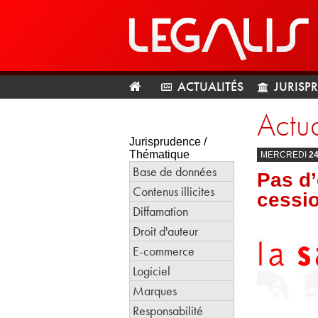
ACTUALITÉS
JURISP
Actua
Jurisprudence /
Thématique
MERCREDI
2
Base de données
Pas d’
Contenus illicites
cessi
Diffamation
Droit d'auteur
E-commerce
Logiciel
Marques
Responsabilité