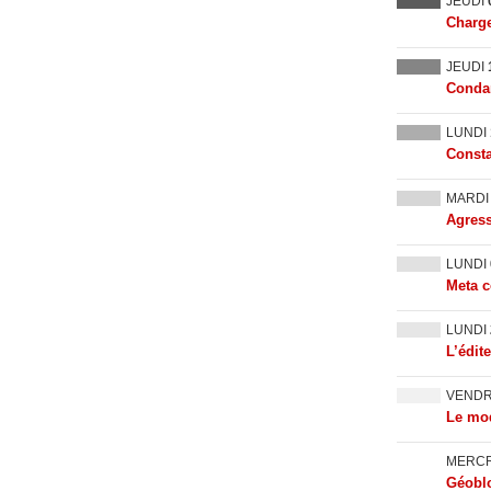
JEUDI
Charge
JEUDI
Condam
LUNDI
Consta
MARD
Agress
LUNDI
Meta c
LUNDI
L’édit
VEND
Le mod
MERC
Géoblo