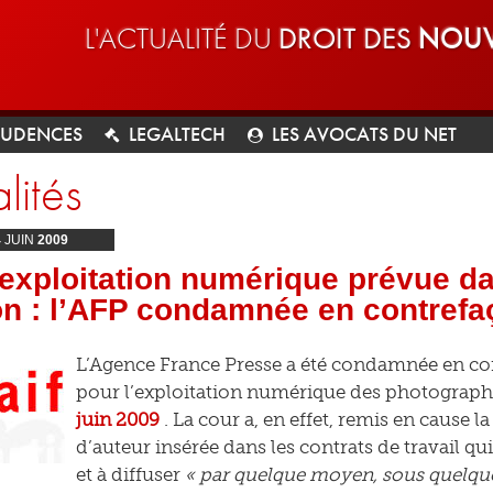
L'ACTUALITÉ DU
DROIT DES
NOUV
RUDENCES
LEGALTECH
LES AVOCATS DU NET
lités
4
JUIN
2009
exploitation numérique prévue da
on : l’AFP condamnée en contrefa
L’Agence France Presse a été condamnée en con
pour l’exploitation numérique des photographie
juin 2009
. La cour a, en effet, remis en cause l
d’auteur insérée dans les contrats de travail qu
et à diffuser
« par quelque moyen, sous quelqu