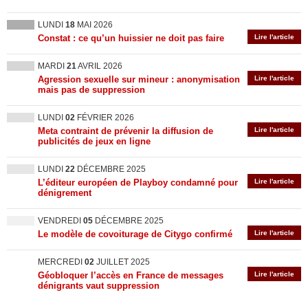
LUNDI
18
MAI 2026
Constat : ce qu’un huissier ne doit pas faire
Lire l'article
MARDI
21
AVRIL 2026
Agression sexuelle sur mineur : anonymisation
Lire l'article
mais pas de suppression
LUNDI
02
FÉVRIER 2026
Meta contraint de prévenir la diffusion de
Lire l'article
publicités de jeux en ligne
LUNDI
22
DÉCEMBRE 2025
L’éditeur européen de Playboy condamné pour
Lire l'article
dénigrement
VENDREDI
05
DÉCEMBRE 2025
Le modèle de covoiturage de Citygo confirmé
Lire l'article
MERCREDI
02
JUILLET 2025
Géobloquer l’accès en France de messages
Lire l'article
dénigrants vaut suppression