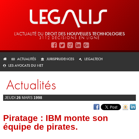
L'ACTUALITÉ DU
DROIT DES
NOUVELLES TECHNOLOGIES
3112 DÉCISIONS EN LIGNE
ACTUALITÉS
JURISPRUDENCES
LEGALTECH
LES AVOCATS DU NET
Actualités
JEUDI
26
MARS
1998
Piratage : IBM monte son
équipe de pirates.