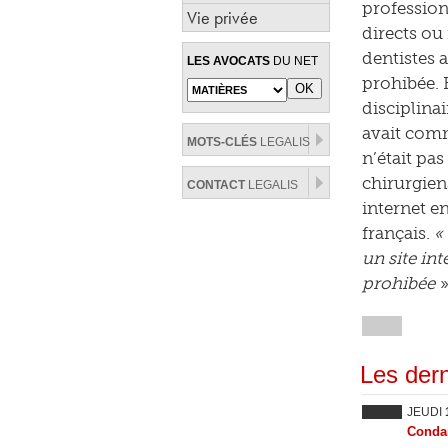
profession
Vie privée
directs ou
dentistes a
LES AVOCATS
DU NET
prohibée. 
disciplinai
avait comm
MOTS-CLÉS
LEGALIS
n’était pas
chirurgien
CONTACT
LEGALIS
internet e
français.
«
un site int
prohibée
»
Les dern
JEUDI
Condam