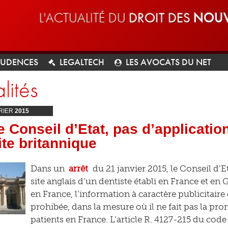
L'ACTUALITÉ DU
DROIT DES
NOUV
RUDENCES
LEGALTECH
LES AVOCATS DU NET
lités
RIER
2015
e Conseil d’Etat, pas d’application
ite britannique
Dans un
arrêt
du 21 janvier 2015, le Conseil d’
site anglais d’un dentiste établi en France et en
en France, l’information à caractère publicitaire 
prohibée, dans la mesure où il ne fait pas la pr
patients en France. L’article R. 4127-215 du code