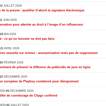
02
JUILLET 2026
 de la preuve : qualifier d’abord la signature électronique
11
JUIN 2026
nation pour atteinte au droit à l’image d’un influenceur
18
MAI 2026
t : ce qu’un huissier ne doit pas faire
I
21
AVRIL 2026
ion sexuelle sur mineur : anonymisation mais pas de suppression
02
FÉVRIER 2026
ontraint de prévenir la diffusion de publicités de jeux en ligne
22
DÉCEMBRE 2025
eur européen de Playboy condamné pour dénigrement
REDI
05
DÉCEMBRE 2025
èle de covoiturage de Citygo confirmé
REDI
02
JUILLET 2025