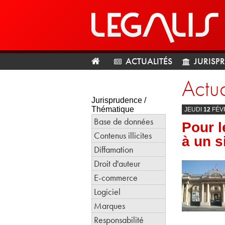
ACTUALITÉS
JURISP
Actua
Jurisprudence /
Thématique
JEUDI
12
FÉV
Base de données
Pour l
Contenus illicites
à un s
Diffamation
Droit d'auteur
E-commerce
Logiciel
Marques
Responsabilité