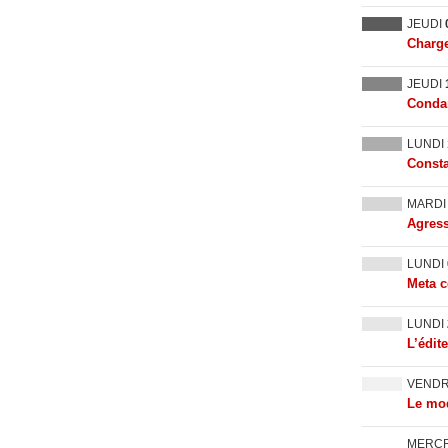
JEUDI
Charge
JEUDI
Condam
LUNDI
Consta
MARD
Agress
LUNDI
Meta c
LUNDI
L’édit
VEND
Le mod
MERC