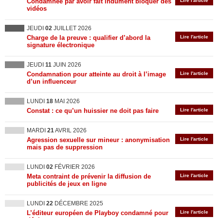
Condamnée par avoir fait indûment bloquer des
Lire l'article
vidéos
JEUDI
02
JUILLET 2026
Charge de la preuve : qualifier d’abord la
Lire l'article
signature électronique
JEUDI
11
JUIN 2026
Condamnation pour atteinte au droit à l’image
Lire l'article
d’un influenceur
LUNDI
18
MAI 2026
Constat : ce qu’un huissier ne doit pas faire
Lire l'article
MARDI
21
AVRIL 2026
Agression sexuelle sur mineur : anonymisation
Lire l'article
mais pas de suppression
LUNDI
02
FÉVRIER 2026
Meta contraint de prévenir la diffusion de
Lire l'article
publicités de jeux en ligne
LUNDI
22
DÉCEMBRE 2025
L’éditeur européen de Playboy condamné pour
Lire l'article