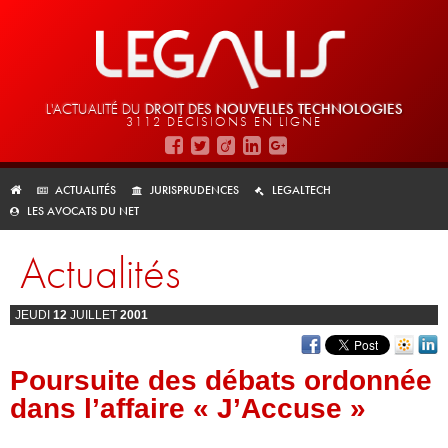
L'ACTUALITÉ DU
DROIT DES
NOUVELLES TECHNOLOGIES
3112 DÉCISIONS EN LIGNE
ACTUALITÉS
JURISPRUDENCES
LEGALTECH
LES AVOCATS DU NET
Actualités
JEUDI
12
JUILLET
2001
Poursuite des débats ordonnée
dans l’affaire « J’Accuse »