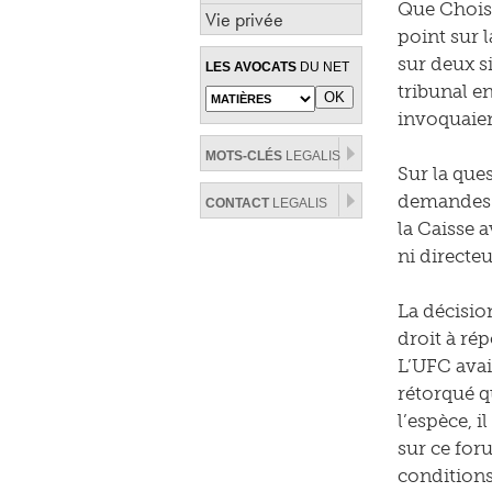
Que Choisir
Vie privée
point sur 
sur deux s
LES AVOCATS
DU NET
tribunal e
invoquaien
MOTS-CLÉS
LEGALIS
Sur la ques
demandes d
CONTACT
LEGALIS
la Caisse a
ni directeu
La décisio
droit à ré
L’UFC avai
rétorqué q
l’espèce, i
sur ce foru
condition