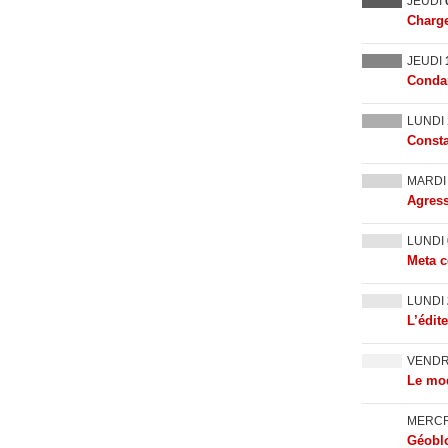
JEUDI
Charge
JEUDI
Condam
LUNDI
Consta
MARD
Agress
LUNDI
Meta c
LUNDI
L’édit
VEND
Le mod
MERC
Géoblo