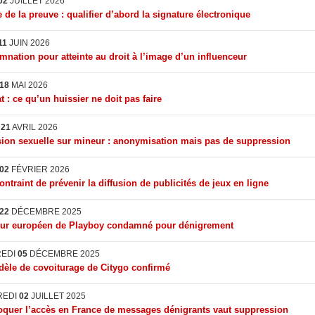
02
JUILLET 2026
 de la preuve : qualifier d’abord la signature électronique
11
JUIN 2026
nation pour atteinte au droit à l’image d’un influenceur
18
MAI 2026
t : ce qu’un huissier ne doit pas faire
I
21
AVRIL 2026
ion sexuelle sur mineur : anonymisation mais pas de suppression
02
FÉVRIER 2026
ontraint de prévenir la diffusion de publicités de jeux en ligne
22
DÉCEMBRE 2025
eur européen de Playboy condamné pour dénigrement
REDI
05
DÉCEMBRE 2025
èle de covoiturage de Citygo confirmé
REDI
02
JUILLET 2025
quer l’accès en France de messages dénigrants vaut suppression