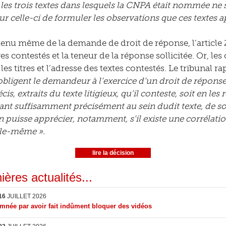
les trois textes dans lesquels la CNPA était nommée ne 
 celle-ci de formuler les observations que ces textes ap
tenu même de la demande de droit de réponse, l’article
s contestés et la teneur de la réponse sollicitée. Or, le
les titres et l’adresse des textes contestés. Le tribunal r
obligent le demandeur à l’exercice d’un droit de réponse s
is, extraits du texte litigieux, qu’il conteste, soit en les
fiant suffisamment précisément au sein dudit texte, de sor
n puisse apprécier, notamment, s’il existe une corrélation
lle-même ».
lire la décision
ières actualités...
16
JUILLET 2026
née par avoir fait indûment bloquer des vidéos