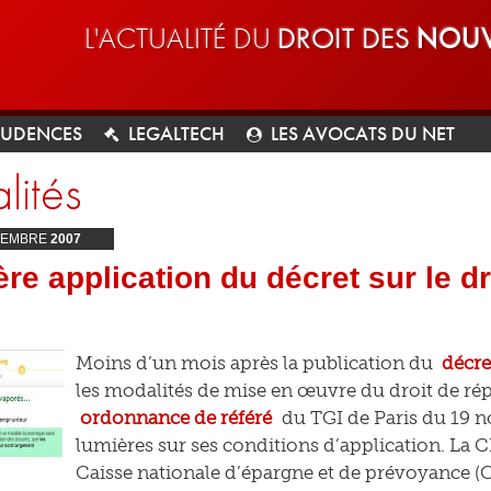
L'ACTUALITÉ DU
DROIT DES
NOUV
RUDENCES
LEGALTECH
LES AVOCATS DU NET
lités
EMBRE
2007
re application du décret sur le d
Moins d’un mois après la publication du
décre
les modalités de mise en œuvre du droit de ré
ordonnance de référé
du TGI de Paris du 19 
lumières sur ses conditions d’application. La 
Caisse nationale d’épargne et de prévoyance (