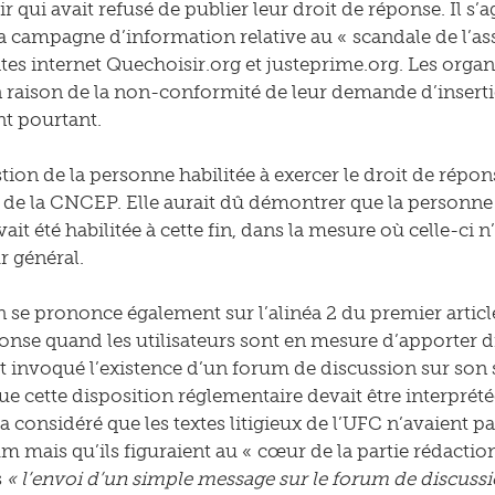
 qui avait refusé de publier leur droit de réponse. Il s’
la campagne d’information relative au « scandale de l’
ites internet Quechoisir.org et justeprime.org. Les orga
n raison de la non-conformité de leur demande d’inserti
t pourtant.
tion de la personne habilitée à exercer le droit de réponse
e la CNCEP. Elle aurait dû démontrer que la personne 
vait été habilitée à cette fin, dans la mesure où celle-ci n
r général.
n se prononce également sur l’alinéa 2 du premier articl
ponse quand les utilisateurs sont en mesure d’apporter
t invoqué l’existence d’un forum de discussion sur son si
ue cette disposition réglementaire devait être interprété
l a considéré que les textes litigieux de l’UFC n’avaient 
m mais qu’ils figuraient au « cœur de la partie rédaction
s
« l’envoi d’un simple message sur le forum de discussi