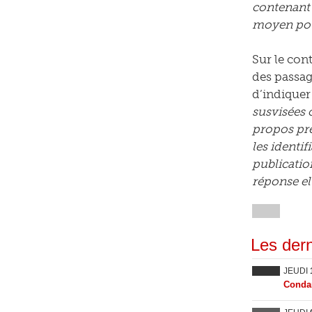
contenant 
moyen pour
Sur le con
des passage
d’indiquer 
susvisées 
propos préc
les identi
publicatio
réponse e
Les dern
JEUDI
Condam