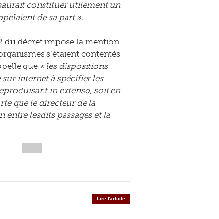
saurait constituer utilement un
pelaient de sa part ».
 2 du décret impose la mention
s organismes s’étaient contentés
appelle que
« les dispositions
ur internet à spécifier les
 reproduisant in extenso, soit en
te que le directeur de la
 entre lesdits passages et la
Lire l'article