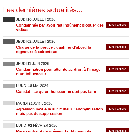
Les dernières actualités...
JEUDI
16
JUILLET 2026
Condamnée par avoir fait indûment bloquer des
Lire l'article
vidéos
JEUDI
02
JUILLET 2026
Charge de la preuve : qualifier d’abord la
Lire l'article
signature électronique
JEUDI
11
JUIN 2026
Condamnation pour atteinte au droit à l’image
Lire l'article
d’un influenceur
LUNDI
18
MAI 2026
Constat : ce qu’un huissier ne doit pas faire
Lire l'article
MARDI
21
AVRIL 2026
Agression sexuelle sur mineur : anonymisation
Lire l'article
mais pas de suppression
LUNDI
02
FÉVRIER 2026
Meta contraint de prévenir la diffusion de
Lire l'article