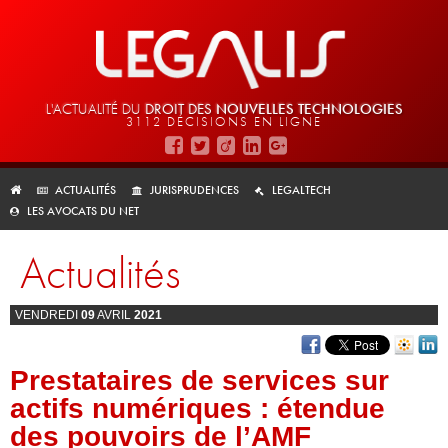
L'ACTUALITÉ DU
DROIT DES
NOUVELLES TECHNOLOGIES
3112 DÉCISIONS EN LIGNE
ACTUALITÉS
JURISPRUDENCES
LEGALTECH
LES AVOCATS DU NET
Actualités
VENDREDI
09
AVRIL
2021
Prestataires de services sur
actifs numériques : étendue
des pouvoirs de l’AMF