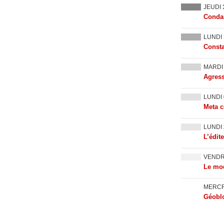
JEUDI
Condam
LUNDI
Consta
MARD
Agress
LUNDI
Meta c
LUNDI
L’édit
VEND
Le mod
MERC
Géoblo