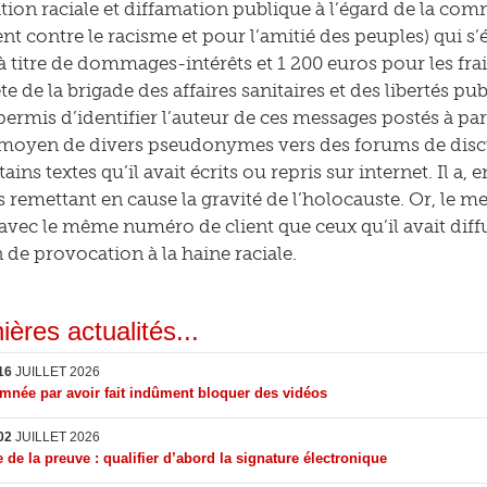
tion raciale et diffamation publique à l’égard de la co
 contre le racisme et pour l’amitié des peuples) qui s’éta
à titre de dommages-intérêts et 1 200 euros pour les fra
 de la brigade des affaires sanitaires et des libertés pu
permis d’identifier l’auteur de ces messages postés à par
u moyen de divers pseudonymes vers des forums de discu
tains textes qu’il avait écrits ou repris sur internet. Il a
 remettant en cause la gravité de l’holocauste. Or, le m
 avec le même numéro de client que ceux qu’il avait diffu
n de provocation à la haine raciale.
ières actualités...
16
JUILLET 2026
née par avoir fait indûment bloquer des vidéos
02
JUILLET 2026
 de la preuve : qualifier d’abord la signature électronique