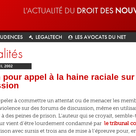
L'ACTUALITÉ DU
DROIT DES
NOUV
RUDENCES
LEGALTECH
LES AVOCATS DU NET
lités
IL
2002
 pour appel à la haine raciale su
ssion
appeler à commettre un attentat ou de menacer les mem
 violence sur des forums de discussion, même en utili
 à des peines de prison. L’auteur qui se croyait, semble-
eur vient d’être lourdement condamné par
le tribunal c
ison avec sursis et trois ans de mise à l’épreuve pour, en