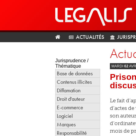
ACTUALITÉS
JURISP
Actua
Jurisprudence /
Thématique
MARDI
02
AVR
Base de données
Prison
Contenus illicites
discu
Diffamation
Droit d'auteur
Le fait d’
E-commerce
d’actes de
Logiciel
son auteur
d’ordinat
Marques
mois de pr
Responsabilité