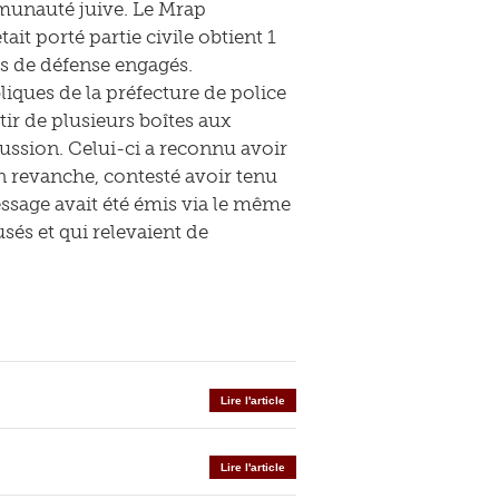
mmunauté juive. Le Mrap
it porté partie civile obtient 1
is de défense engagés.
bliques de la préfecture de police
tir de plusieurs boîtes aux
ssion. Celui-ci a reconnu avoir
, en revanche, contesté avoir tenu
essage avait été émis via le même
sés et qui relevaient de
Lire l'article
Lire l'article