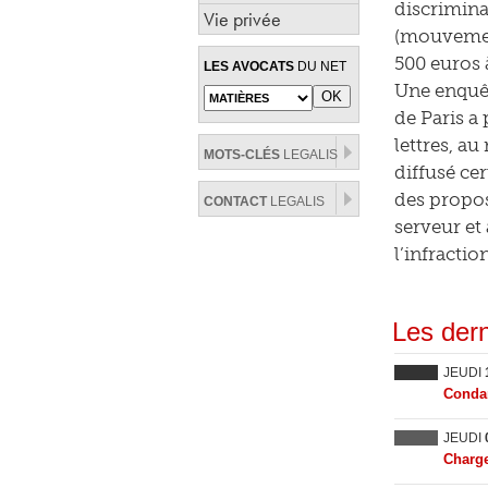
discrimina
Vie privée
(mouvement
500 euros 
LES AVOCATS
DU NET
Une enquête
de Paris a 
lettres, a
MOTS-CLÉS
LEGALIS
diffusé cer
des propos
CONTACT
LEGALIS
serveur et
l’infractio
Les dern
JEUDI
Condam
JEUDI
Charge