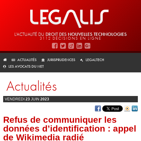
L'ACTUALITÉ DU
DROIT DES
NOUVELLES TECHNOLOGIES
3112 DÉCISIONS EN LIGNE
ACTUALITÉS
JURISPRUDENCES
LEGALTECH
LES AVOCATS DU NET
Actualités
VENDREDI
23
JUIN
2023
Refus de communiquer les
données d’identification : appel
de Wikimedia radié