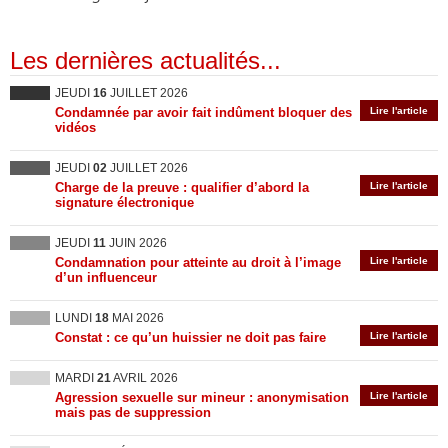
Les dernières actualités...
JEUDI
16
JUILLET 2026
Condamnée par avoir fait indûment bloquer des
Lire l'article
vidéos
JEUDI
02
JUILLET 2026
Charge de la preuve : qualifier d’abord la
Lire l'article
signature électronique
JEUDI
11
JUIN 2026
Condamnation pour atteinte au droit à l’image
Lire l'article
d’un influenceur
LUNDI
18
MAI 2026
Constat : ce qu’un huissier ne doit pas faire
Lire l'article
MARDI
21
AVRIL 2026
Agression sexuelle sur mineur : anonymisation
Lire l'article
mais pas de suppression