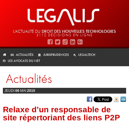
L'ACTUALITÉ DU
DROIT DES
NOUVELLES TECHNOLOGIES
3112 DÉCISIONS EN LIGNE
ACTUALITÉS
JURISPRUDENCES
LEGALTECH
LES AVOCATS DU NET
Actualités
JEUDI
06
MAI
2010
Relaxe d’un responsable de
site répertoriant des liens P2P