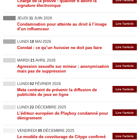
Charge de la preuve : qualifier d’abord la
Lire l'article
signature électronique
JEUDI
11
JUIN 2026
Condamnation pour atteinte au droit à l’image
Lire l'article
d’un influenceur
LUNDI
18
MAI 2026
Constat : ce qu’un huissier ne doit pas faire
Lire l'article
MARDI
21
AVRIL 2026
Agression sexuelle sur mineur : anonymisation
Lire l'article
mais pas de suppression
LUNDI
02
FÉVRIER 2026
Meta contraint de prévenir la diffusion de
Lire l'article
publicités de jeux en ligne
LUNDI
22
DÉCEMBRE 2025
L’éditeur européen de Playboy condamné pour
Lire l'article
dénigrement
VENDREDI
05
DÉCEMBRE 2025
Le modèle de covoiturage de Citygo confirmé
Lire l'article