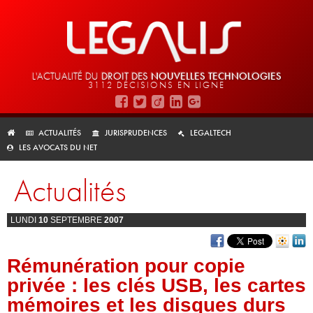
L'ACTUALITÉ DU
DROIT DES
NOUVELLES TECHNOLOGIES
3112 DÉCISIONS EN LIGNE
ACTUALITÉS
JURISPRUDENCES
LEGALTECH
LES AVOCATS DU NET
Actualités
LUNDI
10
SEPTEMBRE
2007
Rémunération pour copie
privée : les clés USB, les cartes
mémoires et les disques durs