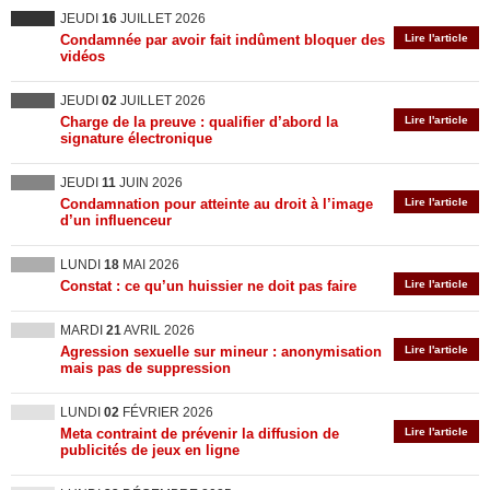
JEUDI
16
JUILLET 2026
Condamnée par avoir fait indûment bloquer des
Lire l'article
vidéos
JEUDI
02
JUILLET 2026
Charge de la preuve : qualifier d’abord la
Lire l'article
signature électronique
JEUDI
11
JUIN 2026
Condamnation pour atteinte au droit à l’image
Lire l'article
d’un influenceur
LUNDI
18
MAI 2026
Constat : ce qu’un huissier ne doit pas faire
Lire l'article
MARDI
21
AVRIL 2026
Agression sexuelle sur mineur : anonymisation
Lire l'article
mais pas de suppression
LUNDI
02
FÉVRIER 2026
Meta contraint de prévenir la diffusion de
Lire l'article
publicités de jeux en ligne