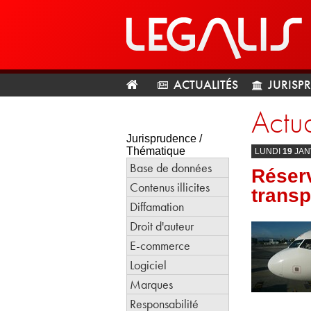
ACTUALITÉS
JURISP
Actua
Jurisprudence /
Thématique
LUNDI
19
JAN
Base de données
Réserv
Contenus illicites
transp
Diffamation
Droit d'auteur
E-commerce
Logiciel
Marques
Responsabilité