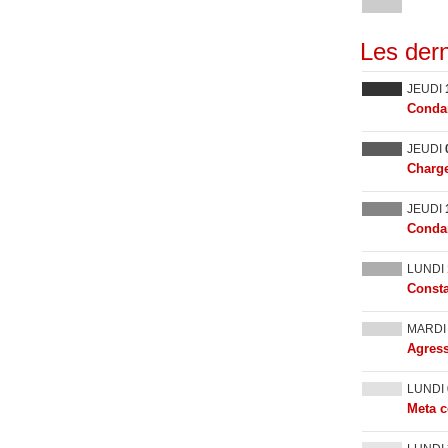
Les dern
JEUDI
Condam
JEUDI
Charge
JEUDI
Condam
LUNDI
Consta
MARD
Agress
LUNDI
Meta c