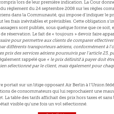
 compris lors de leur première indication. La Cour donne
23 du règlement du 24 septembre 2008 sur les règles com
ériens dans la Communauté, qui impose d’indiquer le pri
ut les frais inévitables et prévisibles. Cette obligation 
 passagers sont publiés, sous quelque forme que ce soit,
e réservation. Le fait de « toujours » devoir faire appara
ssaire pour permettre aux clients de comparer effectivem
par différents transporteurs aériens, conformément à l’o
es prix des services aériens poursuivis par l’article 23, 
 également rappelé que
« le prix définitif à payer doit ê
ien sélectionné par le client, mais également pour chaque
re portait sur un litige opposant Air Berlin à l’Union fé
ations de consommateurs qui lui reprochaient une mauva
et. La table des tarifs affichait des prix hors taxes et sa
tait visible qu’une fois un vol sélectionné.