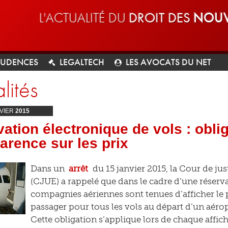
L'ACTUALITÉ DU
DROIT DES
NOUV
RUDENCES
LEGALTECH
LES AVOCATS DU NET
lités
VIER
2015
ation électronique de vols : obli
arence sur les prix
Dans un
arrêt
du 15 janvier 2015, la Cour de ju
(CJUE) a rappelé que dans le cadre d’une réserva
compagnies aériennes sont tenues d’afficher le pr
passager pour tous les vols au départ d’un aéro
Cette obligation s’applique lors de chaque affic