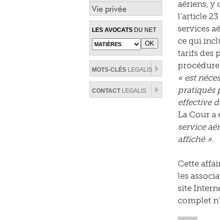
aériens, y
Vie privée
l’article 
services a
LES AVOCATS
DU NET
ce qui incl
tarifs des
procédure d
MOTS-CLÉS
LEGALIS
« est néce
pratiqués 
CONTACT
LEGALIS
effective d
La Cour a
service aér
affiché ».
Cette affai
les associ
site Intern
complet n’é