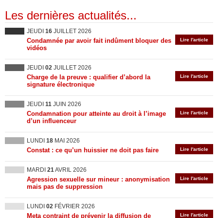
Les dernières actualités...
JEUDI
16
JUILLET 2026
Condamnée par avoir fait indûment bloquer des
Lire l'article
vidéos
JEUDI
02
JUILLET 2026
Charge de la preuve : qualifier d’abord la
Lire l'article
signature électronique
JEUDI
11
JUIN 2026
Condamnation pour atteinte au droit à l’image
Lire l'article
d’un influenceur
LUNDI
18
MAI 2026
Constat : ce qu’un huissier ne doit pas faire
Lire l'article
MARDI
21
AVRIL 2026
Agression sexuelle sur mineur : anonymisation
Lire l'article
mais pas de suppression
LUNDI
02
FÉVRIER 2026
Meta contraint de prévenir la diffusion de
Lire l'article