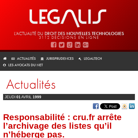
L'ACTUALITÉ DU
DROIT DES
NOUVELLES TECHNOLOGIES
3112 DÉCISIONS EN LIGNE
ACTUALITÉS
JURISPRUDENCES
LEGALTECH
LES AVOCATS DU NET
Actualités
JEUDI
01
AVRIL
1999
Responsabilité : cru.fr arrête
l’archivage des listes qu’il
n’héberge pas.