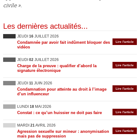
civile ».
Les dernières actualités...
JEUDI
16
JUILLET 2026
Condamnée par avoir fait indûment bloquer des
Lire l'article
vidéos
JEUDI
02
JUILLET 2026
Charge de la preuve : qualifier d’abord la
Lire l'article
signature électronique
JEUDI
11
JUIN 2026
Condamnation pour atteinte au droit à l’image
Lire l'article
d’un influenceur
LUNDI
18
MAI 2026
Constat : ce qu’un huissier ne doit pas faire
Lire l'article
MARDI
21
AVRIL 2026
Agression sexuelle sur mineur : anonymisation
Lire l'article
mais pas de suppression