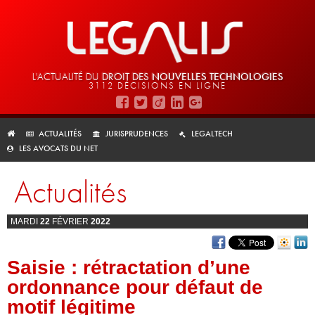
L'ACTUALITÉ DU
DROIT DES
NOUVELLES TECHNOLOGIES
3112 DÉCISIONS EN LIGNE
ACTUALITÉS
JURISPRUDENCES
LEGALTECH
LES AVOCATS DU NET
Actualités
MARDI
22
FÉVRIER
2022
Saisie : rétractation d’une
ordonnance pour défaut de
motif légitime