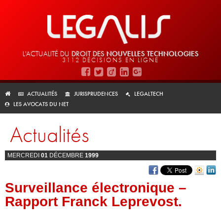
L'ACTUALITÉ DU
DROIT DES
NOUVELLES TECHNOLOGIES
3112 DÉCISIONS EN LIGNE
ACTUALITÉS
JURISPRUDENCES
LEGALTECH
LES AVOCATS DU NET
Actualités
MERCREDI
01
DÉCEMBRE
1999
Surveillance électronique –
Rapport Franck Leprevost.