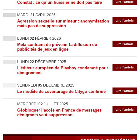
Constat : ce qu’un huissier ne doit pas faire
Lire l'article
MARDI
21
AVRIL 2026
Agression sexuelle sur mineur : anonymisation
Lire l'article
mais pas de suppression
LUNDI
02
FÉVRIER 2026
Meta contraint de prévenir la diffusion de
Lire l'article
publicités de jeux en ligne
LUNDI
22
DÉCEMBRE 2025
L’éditeur européen de Playboy condamné pour
Lire l'article
dénigrement
VENDREDI
05
DÉCEMBRE 2025
Le modèle de covoiturage de Citygo confirmé
Lire l'article
MERCREDI
02
JUILLET 2025
Géobloquer l’accès en France de messages
Lire l'article
dénigrants vaut suppression