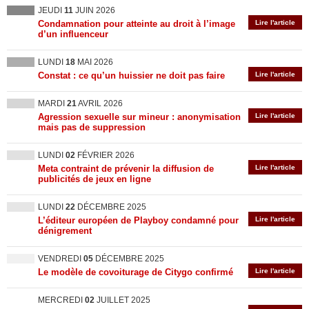
JEUDI
11
JUIN 2026
Condamnation pour atteinte au droit à l’image
Lire l'article
d’un influenceur
LUNDI
18
MAI 2026
Constat : ce qu’un huissier ne doit pas faire
Lire l'article
MARDI
21
AVRIL 2026
Agression sexuelle sur mineur : anonymisation
Lire l'article
mais pas de suppression
LUNDI
02
FÉVRIER 2026
Meta contraint de prévenir la diffusion de
Lire l'article
publicités de jeux en ligne
LUNDI
22
DÉCEMBRE 2025
L’éditeur européen de Playboy condamné pour
Lire l'article
dénigrement
VENDREDI
05
DÉCEMBRE 2025
Le modèle de covoiturage de Citygo confirmé
Lire l'article
MERCREDI
02
JUILLET 2025