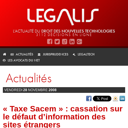
L'ACTUALITÉ DU
DROIT DES
NOUVELLES TECHNOLOGIES
3112 DÉCISIONS EN LIGNE
ACTUALITÉS
JURISPRUDENCES
LEGALTECH
LES AVOCATS DU NET
Actualités
VENDREDI
28
NOVEMBRE
2008
« Taxe Sacem » : cassation sur
le défaut d’information des
sites étrangers