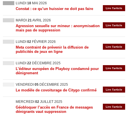
LUNDI
18
MAI 2026
Constat : ce qu’un huissier ne doit pas faire
Lire l'article
MARDI
21
AVRIL 2026
Agression sexuelle sur mineur : anonymisation
Lire l'article
mais pas de suppression
LUNDI
02
FÉVRIER 2026
Meta contraint de prévenir la diffusion de
Lire l'article
publicités de jeux en ligne
LUNDI
22
DÉCEMBRE 2025
L’éditeur européen de Playboy condamné pour
Lire l'article
dénigrement
VENDREDI
05
DÉCEMBRE 2025
Le modèle de covoiturage de Citygo confirmé
Lire l'article
MERCREDI
02
JUILLET 2025
Géobloquer l’accès en France de messages
Lire l'article
dénigrants vaut suppression