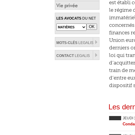
est établi 
Vie privée
le régime 
immatériel
LES AVOCATS
DU NET
concernés 
finances r
Union eur
MOTS-CLÉS
LEGALIS
derniers o
loi qui tr
CONTACT
LEGALIS
d’acquitte
train de me
d’entre eux
dispositif 
Les dern
JEUDI
Condam