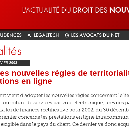
L'ACTUALITÉ DU
DROIT DES
NOUV
RUDENCES
LEGALTECH
LES AVOCATS DU NET
lités
VIER
2003
les nouvelles règles de territorial
tions en ligne
nt vient d’adopter les nouvelles règles concernant le li
 fourniture de services par voie électronique, prévues p
La loi de finances rectificative pour 2002, du 30 déce
 premier concerne les prestations en ligne intracommun
xigible dans le pays du client. Ce dernier va donc acquit