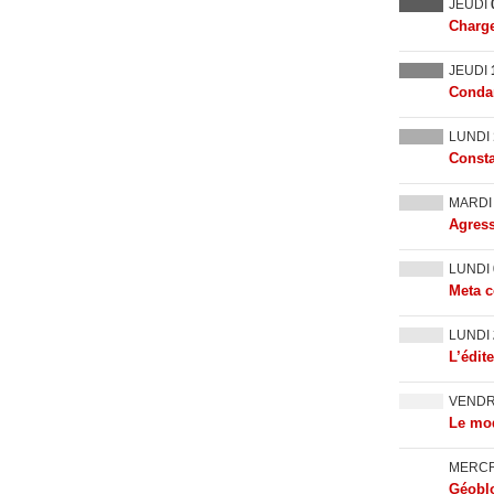
JEUDI
Charge
JEUDI
Condam
LUNDI
Consta
MARD
Agress
LUNDI
Meta c
LUNDI
L’édit
VEND
Le mod
MERC
Géoblo