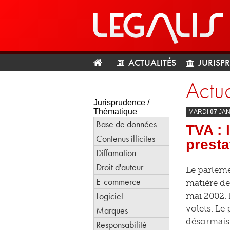
ACTUALITÉS
JURISP
Actua
Jurisprudence /
Thématique
MARDI
07
JAN
Base de données
TVA : 
Contenus illicites
presta
Diffamation
Droit d'auteur
Le parleme
E-commerce
matière de
Logiciel
mai 2002. 
volets. Le
Marques
désormais e
Responsabilité