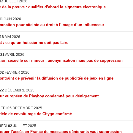
02
JUILLET 2026
 de la preuve : qualifier d’abord la signature électronique
11
JUIN 2026
nation pour atteinte au droit à l’image d’un influenceur
18
MAI 2026
t : ce qu’un huissier ne doit pas faire
I
21
AVRIL 2026
ion sexuelle sur mineur : anonymisation mais pas de suppression
02
FÉVRIER 2026
ontraint de prévenir la diffusion de publicités de jeux en ligne
22
DÉCEMBRE 2025
eur européen de Playboy condamné pour dénigrement
REDI
05
DÉCEMBRE 2025
èle de covoiturage de Citygo confirmé
REDI
02
JUILLET 2025
quer l’accès en France de messages dénigrants vaut suppression